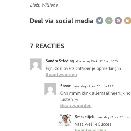
Liefs, Williene
Deel via social media
7
REACTIES
Sandra Stieding
donderdag 29 okt 2015 om 10:00
Fijn, zo'n overzichtVoer je opmerking in
Beantwoorden
Sanne
maandag 23 nov 2015 om 13:30
Ohh mmm klink allemaal heerlijk hoo
lusten ;-)
Beantwoorden
Smakelijck
maandag 23 nov 2015 om 
Vast wel ;-) Succes!
Beantwoorden