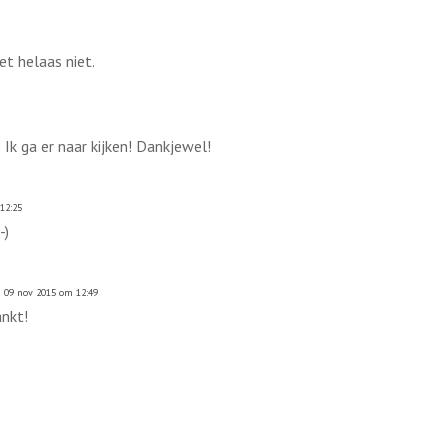
et helaas niet.
Ik ga er naar kijken! Dankjewel!
12:25
-)
09 nov 2015 om 12:49
nkt!