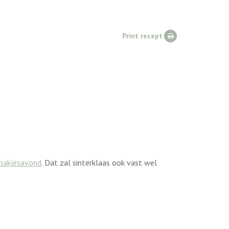
Print recept
pakjesavond
. Dat zal sinterklaas ook vast wel