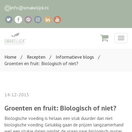
info@smakelijck.nl
Togg
navig
Home
Recepten
Informatieve blogs
Groenten en fruit: Biologisch of niet?
14-12-2015
Groenten en fruit: Biologisch of niet?
Biologische voeding is helaas een stuk duurder dan niet
biologische voeding. Gelukkig gaan de prijzen langzamerhand
wel een stukje dalen omdat de vraag naar biologisch groter