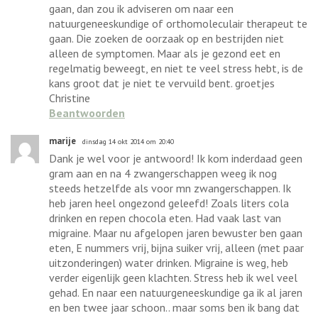
gaan, dan zou ik adviseren om naar een
natuurgeneeskundige of orthomoleculair therapeut te
gaan. Die zoeken de oorzaak op en bestrijden niet
alleen de symptomen. Maar als je gezond eet en
regelmatig beweegt, en niet te veel stress hebt, is de
kans groot dat je niet te vervuild bent. groetjes
Christine
Beantwoorden
marije
dinsdag 14 okt 2014 om 20:40
Dank je wel voor je antwoord! Ik kom inderdaad geen
gram aan en na 4 zwangerschappen weeg ik nog
steeds hetzelfde als voor mn zwangerschappen. Ik
heb jaren heel ongezond geleefd! Zoals liters cola
drinken en repen chocola eten. Had vaak last van
migraine. Maar nu afgelopen jaren bewuster ben gaan
eten, E nummers vrij, bijna suiker vrij, alleen (met paar
uitzonderingen) water drinken. Migraine is weg, heb
verder eigenlijk geen klachten. Stress heb ik wel veel
gehad. En naar een natuurgeneeskundige ga ik al jaren
en ben twee jaar schoon.. maar soms ben ik bang dat