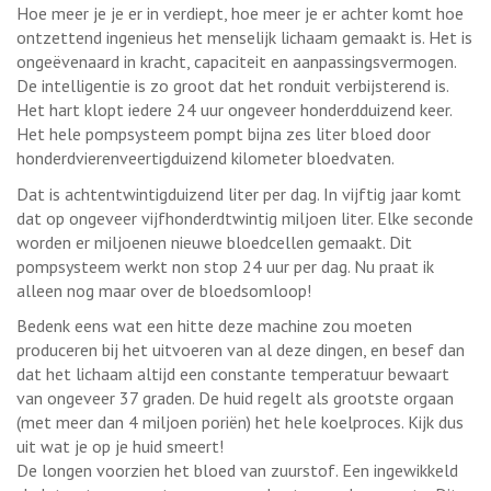
Hoe meer je je er in verdiept, hoe meer je er achter komt hoe
ontzettend ingenieus het menselijk lichaam gemaakt is. Het is
ongeëvenaard in kracht, capaciteit en aanpassingsvermogen.
De intelligentie is zo groot dat het ronduit verbijsterend is.
Het hart klopt iedere 24 uur ongeveer honderdduizend keer.
Het hele pompsysteem pompt bijna zes liter bloed door
honderdvierenveertigduizend kilometer bloedvaten.
Dat is achtentwintigduizend liter per dag. In vijftig jaar komt
dat op ongeveer vijfhonderdtwintig miljoen liter. Elke seconde
worden er miljoenen nieuwe bloedcellen gemaakt. Dit
pompsysteem werkt non stop 24 uur per dag. Nu praat ik
alleen nog maar over de bloedsomloop!
Bedenk eens wat een hitte deze machine zou moeten
produceren bij het uitvoeren van al deze dingen, en besef dan
dat het lichaam altijd een constante temperatuur bewaart
van ongeveer 37 graden. De huid regelt als grootste orgaan
(met meer dan 4 miljoen poriën) het hele koelproces. Kijk dus
uit wat je op je huid smeert!
De longen voorzien het bloed van zuurstof. Een ingewikkeld