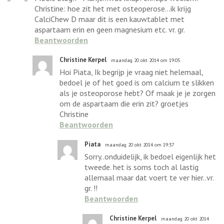
Christine: hoe zit het met osteoperose...ik krijg
CalciChew D maar dit is een kauwtablet met
aspartaam erin en geen magnesium etc. vr. gr.
Beantwoorden
Christine Kerpel
maandag 20 okt 2014 om 19:05
Hoi Piata, Ik begrijp je vraag niet helemaal,
bedoel je of het goed is om calcium te slikken
als je osteoporose hebt? Of maak je je zorgen
om de aspartaam die erin zit? groetjes
Christine
Beantwoorden
Piata
maandag 20 okt 2014 om 19:37
Sorry..onduidelijk, ik bedoel eigenlijk het
tweede. het is soms toch al lastig
allemaal maar dat voert te ver hier..vr.
gr. !!
Beantwoorden
Christine Kerpel
maandag 20 okt 2014