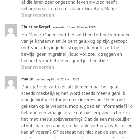
al die jaren zeer ongezond leven invloed heeft
gehad/impact op mijn lichaam. Groetjes Marije
Beantwoorden
Christine Kerpel
woensdag 15 okt 2014 om 17:05
Ha Marije, Onderschat het zelfherstellend vermogen
van je lichaam niet! Je bent gelukkig op tijd gestopt
met van alles in je lijf stoppen. Je voelt zelf het
bewijs: geen migraine! Houd vol zou ik zeggen en
bedankt voor het delen. groetjes Christine
Beantwoorden
marije
donderdag 16 okt 2014 om 20:22
Dank je! Het valt niet altijd mee maar het gaat
steeds makkelijker, het word steeds meer eigen! Ik
vind je biologie blogje reuze interessant! Heb rond
gekeken op je website, mooie, goed en informatief! Ik
heb nog een vraagje als je dat niet erg vind :-) hoe zit
het met snelle spijsvertering? Dat de een makkelijker
afvalt dan een ander, en dus ook sneller afvalstoffen
kan af voeren? Of bestaat het niet dat de een, een