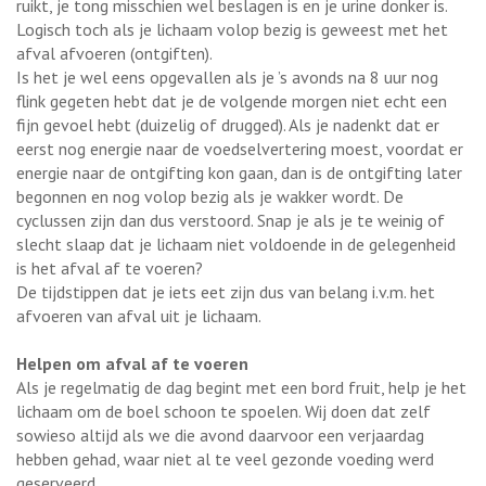
ruikt, je tong misschien wel beslagen is en je urine donker is.
Logisch toch als je lichaam volop bezig is geweest met het
afval afvoeren (ontgiften).
Is het je wel eens opgevallen als je ’s avonds na 8 uur nog
flink gegeten hebt dat je de volgende morgen niet echt een
fijn gevoel hebt (duizelig of drugged). Als je nadenkt dat er
eerst nog energie naar de voedselvertering moest, voordat er
energie naar de ontgifting kon gaan, dan is de ontgifting later
begonnen en nog volop bezig als je wakker wordt. De
cyclussen zijn dan dus verstoord. Snap je als je te weinig of
slecht slaap dat je lichaam niet voldoende in de gelegenheid
is het afval af te voeren?
De tijdstippen dat je iets eet zijn dus van belang i.v.m. het
afvoeren van afval uit je lichaam.
Helpen om afval af te voeren
Als je regelmatig de dag begint met een bord fruit, help je het
lichaam om de boel schoon te spoelen. Wij doen dat zelf
sowieso altijd als we die avond daarvoor een verjaardag
hebben gehad, waar niet al te veel gezonde voeding werd
geserveerd.