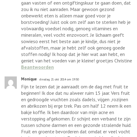
gaan vasten of een ontgiftingskuur te gaan doen, dat
zou ik nu niet aanraden. Maar gewoon gezond
onbewerkt eten is alleen maar goed voor je
borstvoeding! Juist ook om zelf aan te sterken heb je
volwaardig voedsel nodig, genoeg vitamines en
mineralen, veel vocht enzovoort. Je lichaam geeft
sowieso eerst het beste aan je kindje, dus niet je
afvalstoffen, maar je hebt zelf ook genoeg goede
stoffen nodig! Ik hoop dat je hier wat aan hebt, en
geniet van het voeden van je kleine! groetjes Christine
Beantwoorden
Monique
dinsdag 21 okt 2014 om 19:50
Fijn te lezen dat je aanraadt om de dag met fruit te
beginnen! Ik doe dat nu alweer ruim 15 jaar. Vers fruit
en gedroogde vruchten zoals dadels, vijgen ,rozijnen
en abrikozen bij erge trek. Pas om half 12 neem ik een
bakje koffie. Ik ben daardoor van mijn acne en
verstopping afgekomen. Er schijnt een verband te zijn
tussen schone darmen en een gezonde stralende huid.
Fruit en groente bevorderen dat omdat er veel vocht