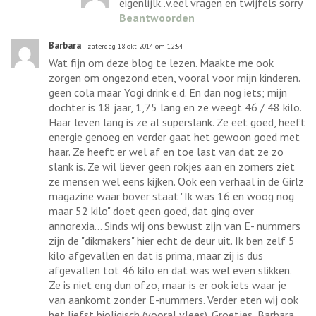
eigenlijlk..v.eel vragen en twijfels sorry
Beantwoorden
Barbara
zaterdag 18 okt 2014 om 12:54
Wat fijn om deze blog te lezen. Maakte me ook
zorgen om ongezond eten, vooral voor mijn kinderen.
geen cola maar Yogi drink e.d. En dan nog iets; mijn
dochter is 18 jaar, 1,75 lang en ze weegt 46 / 48 kilo.
Haar leven lang is ze al superslank. Ze eet goed, heeft
energie genoeg en verder gaat het gewoon goed met
haar. Ze heeft er wel af en toe last van dat ze zo
slank is. Ze wil liever geen rokjes aan en zomers ziet
ze mensen wel eens kijken. Ook een verhaal in de Girlz
magazine waar bover staat "Ik was 16 en woog nog
maar 52 kilo" doet geen goed, dat ging over
annorexia... Sinds wij ons bewust zijn van E- nummers
zijn de "dikmakers" hier echt de deur uit. Ik ben zelf 5
kilo afgevallen en dat is prima, maar zij is dus
afgevallen tot 46 kilo en dat was wel even slikken.
Ze is niet eng dun ofzo, maar is er ook iets waar je
van aankomt zonder E-nummers. Verder eten wij ook
het liefst bioligisch (vooral vlees). Groetjes, Barbara