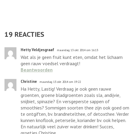
19
REACTIES
Hetty Veldjesgraaf
maandag 13 okt 2014 om 16:13
Wat als je geen fruit kunt eten, omdat het lichaam
geen rauw voedsel verdraagt!
Beantwoorden
Christine
maandag 13 okt 2014 om 19:22
Ha Hetty, Lastig! Verdraag je ook geen rauwe
groenten, groene bladgroenten zoals sla, andijvie,
snijbiet, spinazie? En versgeperste sappen of
smoothies? Sommigen soorten thee zijn ook goed om
te ontgiften, bv. brandnetelthee, of detoxthee. Verder
kunnen knoflook, peterselie, koriander bv. ook helpen.
En natuurlijk veel zuiver water drinken! Succes,
groetjes Christine