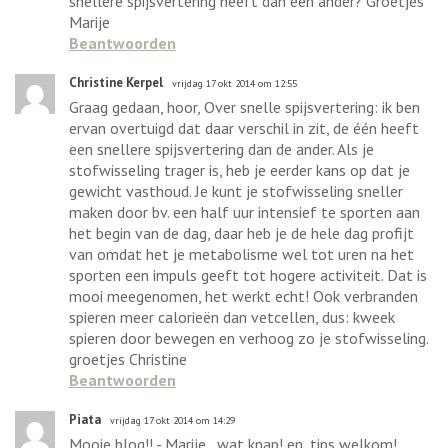
snellere spijsvertering heeft dan een ander? Groetjes
Marije
Beantwoorden
Christine Kerpel
vrijdag 17 okt 2014 om 12:55
Graag gedaan, hoor, Over snelle spijsvertering: ik ben
ervan overtuigd dat daar verschil in zit, de één heeft
een snellere spijsvertering dan de ander. Als je
stofwisseling trager is, heb je eerder kans op dat je
gewicht vasthoud. Je kunt je stofwisseling sneller
maken door bv. een half uur intensief te sporten aan
het begin van de dag, daar heb je de hele dag profijt
van omdat het je metabolisme wel tot uren na het
sporten een impuls geeft tot hogere activiteit. Dat is
mooi meegenomen, het werkt echt! Ook verbranden
spieren meer calorieën dan vetcellen, dus: kweek
spieren door bewegen en verhoog zo je stofwisseling.
groetjes Christine
Beantwoorden
Piata
vrijdag 17 okt 2014 om 14:29
Mooie blog!! - Marije...wat knap! en..tips welkom!