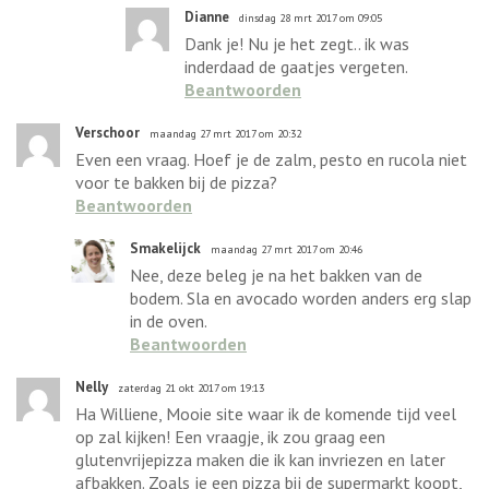
Dianne
dinsdag 28 mrt 2017 om 09:05
Dank je! Nu je het zegt.. ik was
inderdaad de gaatjes vergeten.
Beantwoorden
Verschoor
maandag 27 mrt 2017 om 20:32
Even een vraag. Hoef je de zalm, pesto en rucola niet
voor te bakken bij de pizza?
Beantwoorden
Smakelijck
maandag 27 mrt 2017 om 20:46
Nee, deze beleg je na het bakken van de
bodem. Sla en avocado worden anders erg slap
in de oven.
Beantwoorden
Nelly
zaterdag 21 okt 2017 om 19:13
Ha Williene, Mooie site waar ik de komende tijd veel
op zal kijken! Een vraagje, ik zou graag een
glutenvrijepizza maken die ik kan invriezen en later
afbakken. Zoals je een pizza bij de supermarkt koopt,