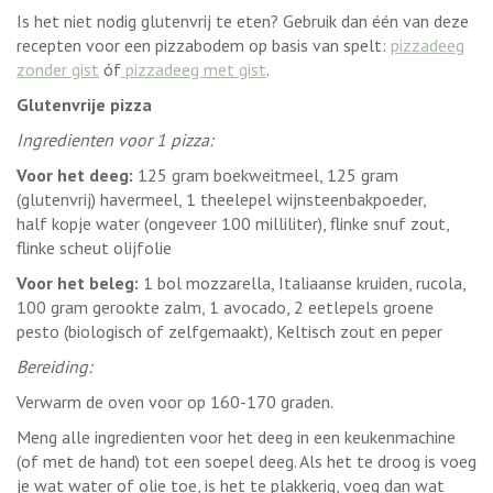
Is het niet nodig glutenvrij te eten? Gebruik dan één van deze
recepten voor een pizzabodem op basis van spelt:
pizzadeeg
zonder gist
óf
pizzadeeg met gist
.
Glutenvrije pizza
Ingredienten voor 1 pizza:
Voor het deeg:
125 gram boekweitmeel, 125 gram
(glutenvrij) havermeel, 1 theelepel wijnsteenbakpoeder,
half kopje water (ongeveer 100 milliliter), flinke snuf zout,
flinke scheut olijfolie
Voor het beleg:
1 bol mozzarella, Italiaanse kruiden, rucola,
100 gram gerookte zalm, 1 avocado, 2 eetlepels groene
pesto (biologisch of zelfgemaakt), Keltisch zout en peper
Bereiding:
Verwarm de oven voor op 160-170 graden.
Meng alle ingredienten voor het deeg in een keukenmachine
(of met de hand) tot een soepel deeg. Als het te droog is voeg
je wat water of olie toe, is het te plakkerig, voeg dan wat