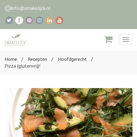
info@smakelijck.nl
Togg
navig
Home
Recepten
Hoofdgerecht
Pizza (glutenvrij)!