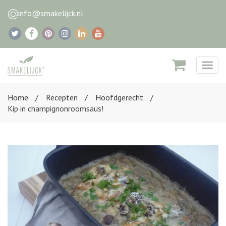
info@smakelijck.nl
Togg
navig
Home
Recepten
Hoofdgerecht
Kip in champignonroomsaus!