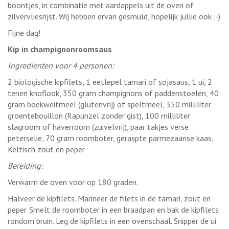
boontjes, in combinatie met aardappels uit de oven of
zilvervliesrijst. Wij hebben ervan gesmuld, hopelijk jullie ook ;-)
Fijne dag!
Kip in champignonroomsaus
Ingredienten voor 4 personen:
2 biologische kipfilets, 1 eetlepel tamari of sojasaus, 1 ui, 2
tenen knoflook, 350 gram champignons of paddenstoelen, 40
gram boekweitmeel (glutenvrij) of speltmeel, 350 milliliter
groentebouillon (Rapunzel zonder gist), 100 milliliter
slagroom of haverroom (zuivelvrij), paar takjes verse
peterselie, 70 gram roomboter, geraspte parmezaanse kaas,
Keltisch zout en peper
Bereiding:
Verwarm de oven voor op 180 graden.
Halveer de kipfilets. Marineer de filets in de tamari, zout en
peper. Smelt de roomboter in een braadpan en bak de kipfilets
rondom bruin. Leg de kipfilets in een ovenschaal. Snipper de ui