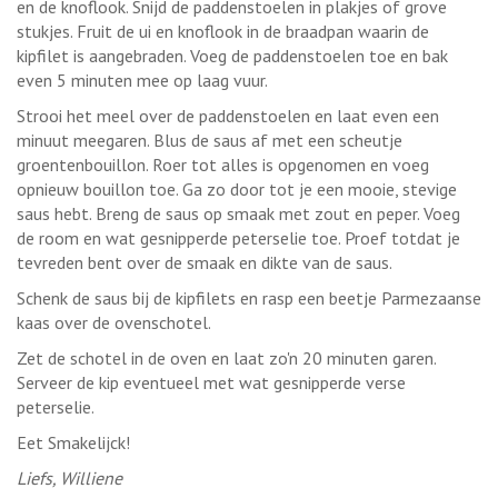
en de knoflook. Snijd de paddenstoelen in plakjes of grove
stukjes. Fruit de ui en knoflook in de braadpan waarin de
kipfilet is aangebraden. Voeg de paddenstoelen toe en bak
even 5 minuten mee op laag vuur.
Strooi het meel over de paddenstoelen en laat even een
minuut meegaren. Blus de saus af met een scheutje
groentenbouillon. Roer tot alles is opgenomen en voeg
opnieuw bouillon toe. Ga zo door tot je een mooie, stevige
saus hebt. Breng de saus op smaak met zout en peper. Voeg
de room en wat gesnipperde peterselie toe. Proef totdat je
tevreden bent over de smaak en dikte van de saus.
Schenk de saus bij de kipfilets en rasp een beetje Parmezaanse
kaas over de ovenschotel.
Zet de schotel in de oven en laat zo'n 20 minuten garen.
Serveer de kip eventueel met wat gesnipperde verse
peterselie.
Eet Smakelijck!
Liefs, Williene