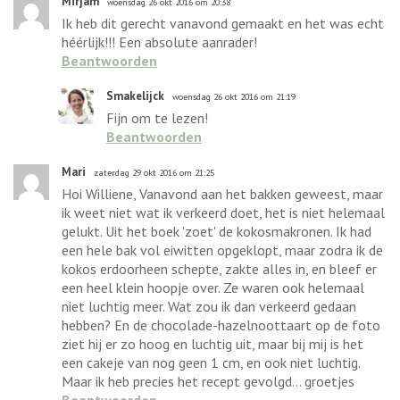
Mirjam
woensdag 26 okt 2016 om 20:38
Ik heb dit gerecht vanavond gemaakt en het was echt
héérlijk!!! Een absolute aanrader!
Beantwoorden
Smakelijck
woensdag 26 okt 2016 om 21:19
Fijn om te lezen!
Beantwoorden
Mari
zaterdag 29 okt 2016 om 21:25
Hoi Williene, Vanavond aan het bakken geweest, maar
ik weet niet wat ik verkeerd doet, het is niet helemaal
gelukt. Uit het boek 'zoet' de kokosmakronen. Ik had
een hele bak vol eiwitten opgeklopt, maar zodra ik de
kokos erdoorheen schepte, zakte alles in, en bleef er
een heel klein hoopje over. Ze waren ook helemaal
niet luchtig meer. Wat zou ik dan verkeerd gedaan
hebben? En de chocolade-hazelnoottaart op de foto
ziet hij er zo hoog en luchtig uit, maar bij mij is het
een cakeje van nog geen 1 cm, en ook niet luchtig.
Maar ik heb precies het recept gevolgd... groetjes