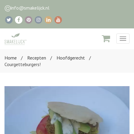
info@smakelijck.nl
Togg
navig
Home
Recepten
Hoofdgerecht
Courgetteburgers!