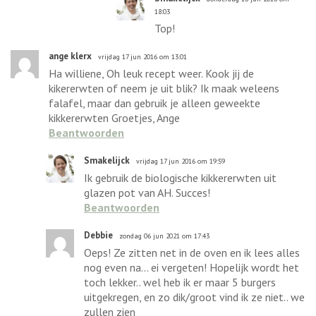
18:03
Top!
ange klerx
vrijdag 17 jun 2016 om 13:01
Ha williene, Oh leuk recept weer. Kook jij de
kikererwten of neem je uit blik? Ik maak weleens
falafel, maar dan gebruik je alleen geweekte
kikkererwten Groetjes, Ange
Beantwoorden
Smakelijck
vrijdag 17 jun 2016 om 19:59
Ik gebruik de biologische kikkererwten uit
glazen pot van AH. Succes!
Beantwoorden
Debbie
zondag 06 jun 2021 om 17:43
Oeps! Ze zitten net in de oven en ik lees alles
nog even na... ei vergeten! Hopelijk wordt het
toch lekker.. wel heb ik er maar 5 burgers
uitgekregen, en zo dik/groot vind ik ze niet.. we
zullen zien