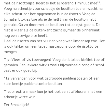
met de risottorijst. Roerbak het al roerend 1 minuut mee**.
Voeg nu scheutje voor scheutje de bouillon toe en wacht na
elke scheut tot het opgenomen is in de risotto. Voeg de
tomatenblokjes toe als je de helft van de bouillon hebt
gebruikt. Ga zo door met de bouillon tot de rijst gaar is. De
rijst is klaar als de buitenkant zacht is, maar de binnenkant
nog een stevige bite heeft.
Haal de risotto van het vuur en voeg wat limoensap toe. Het
is ook lekker om een lepel mascarpone door de risotto te
mengen.
Tip:
Vlees of vis toevoegen? Voeg dan blokjes kipfilet toe of
garnalen. Een lekkere witvis zoals bijvoorbeeld tong of schol
past er ook goed bij.
* te vervangen voor wat gedroogde paddenstoelen of een
klein beetje paddenstoelenbouillon.
** voor extra smaak kun je het ook eerst afblussen met een
scheutje witte wijn.
Eet Smakelijck!