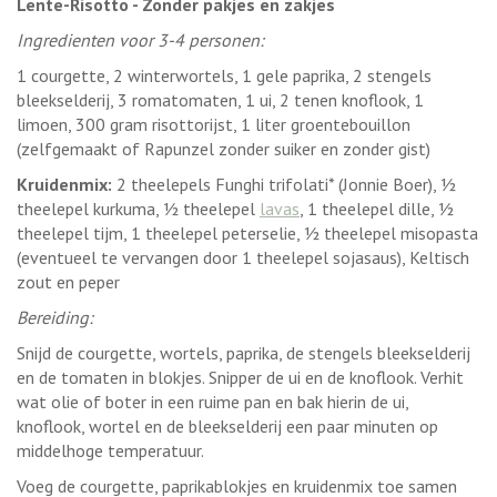
Lente-Risotto - Zonder pakjes en zakjes
Ingredienten voor 3-4 personen:
1 courgette, 2 winterwortels, 1 gele paprika, 2 stengels
bleekselderij, 3 romatomaten, 1 ui, 2 tenen knoflook, 1
limoen, 300 gram risottorijst, 1 liter groentebouillon
(zelfgemaakt of Rapunzel zonder suiker en zonder gist)
Kruidenmix:
2 theelepels Funghi trifolati* (Jonnie Boer), ½
theelepel kurkuma, ½ theelepel
lavas
, 1 theelepel dille, ½
theelepel tijm, 1 theelepel peterselie, ½ theelepel misopasta
(eventueel te vervangen door 1 theelepel sojasaus), Keltisch
zout en peper
Bereiding:
Snijd de courgette, wortels, paprika, de stengels bleekselderij
en de tomaten in blokjes. Snipper de ui en de knoflook. Verhit
wat olie of boter in een ruime pan en bak hierin de ui,
knoflook, wortel en de bleekselderij een paar minuten op
middelhoge temperatuur.
Voeg de courgette, paprikablokjes en kruidenmix toe samen