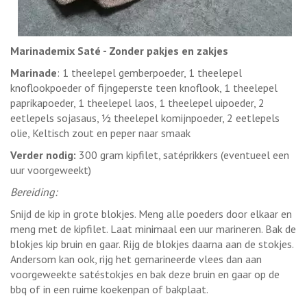
Marinademix Saté - Zonder pakjes en zakjes
Marinade
: 1 theelepel gemberpoeder, 1 theelepel
knoflookpoeder of fijngeperste teen knoflook, 1 theelepel
paprikapoeder, 1 theelepel laos, 1 theelepel uipoeder, 2
eetlepels sojasaus, ½ theelepel komijnpoeder, 2 eetlepels
olie, Keltisch zout en peper naar smaak
Verder nodig:
300 gram kipfilet, satéprikkers (eventueel een
uur voorgeweekt)
Bereiding:
Snijd de kip in grote blokjes. Meng alle poeders door elkaar en
meng met de kipfilet. Laat minimaal een uur marineren. Bak de
blokjes kip bruin en gaar. Rijg de blokjes daarna aan de stokjes.
Andersom kan ook, rijg het gemarineerde vlees dan aan
voorgeweekte satéstokjes en bak deze bruin en gaar op de
bbq of in een ruime koekenpan of bakplaat.