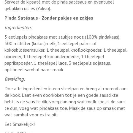
Serveer de kipsaté met de pinda satésaus en eventueel
gebakken uitjes (Yakso).
Pinda Satésaus - Zonder pakjes en zakjes
Ingredienten:
3 eetlepels pindakaas met stukjes noot (100% pindakaas),
300 milliliter (kokos)melk, 1 eetlepel palm- of
kokosbloesemsuiker, 1 theelepel knoflookpoeder, 1 theelepel
uipoeder, 1 theelepel korianderpoeder, 1 theelepel
paprikapoeder, 1 theelepel laos, 3 eetlepels sojasaus,
optioneel sambal naar smaak
Bereiding:
Doe alle ingrediënten in een steelpan en breng al roerend aan
de kook. Laat even doorkoken tot je een goede sausdikte
hebt. Is de saus te dik, voeg dan nog wat melk toe, is de saus
te dun, voeg wat pindakaas toe. Maak de saus op smaak met
wat sambal voor extra pit.
Eet Smakelijck!