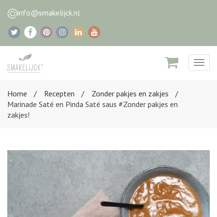
info@smakelijck.nl
Togg
navig
Home
Recepten
Zonder pakjes en zakjes
Marinade Saté en Pinda Saté saus #Zonder pakjes en
zakjes!