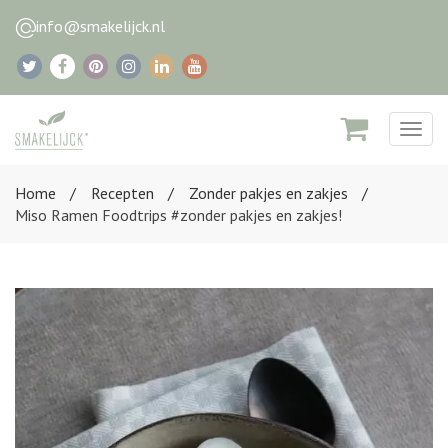
info@smakelijck.nl
Togg
navig
Home
Recepten
Zonder pakjes en zakjes
Miso Ramen Foodtrips #zonder pakjes en zakjes!