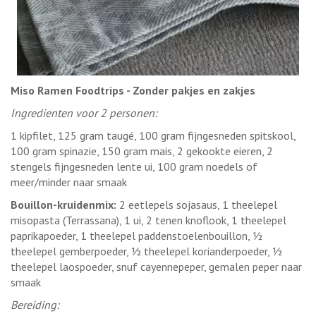
Miso Ramen Foodtrips - Zonder pakjes en zakjes
Ingredienten voor 2 personen:
1 kipfilet, 125 gram taugé, 100 gram fijngesneden spitskool,
100 gram spinazie, 150 gram mais, 2 gekookte eieren, 2
stengels fijngesneden lente ui, 100 gram noedels of
meer/minder naar smaak
Bouillon-kruidenmix:
2 eetlepels sojasaus, 1 theelepel
misopasta (Terrassana), 1 ui, 2 tenen knoflook, 1 theelepel
paprikapoeder, 1 theelepel paddenstoelenbouillon, ½
theelepel gemberpoeder, ½ theelepel korianderpoeder, ½
theelepel laospoeder, snuf cayennepeper, gemalen peper naar
smaak
Bereiding: