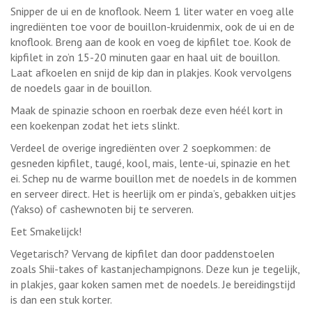
Snipper de ui en de knoflook. Neem 1 liter water en voeg alle
ingrediënten toe voor de bouillon-kruidenmix, ook de ui en de
knoflook. Breng aan de kook en voeg de kipfilet toe. Kook de
kipfilet in zo’n 15-20 minuten gaar en haal uit de bouillon.
Laat afkoelen en snijd de kip dan in plakjes. Kook vervolgens
de noedels gaar in de bouillon.
Maak de spinazie schoon en roerbak deze even héél kort in
een koekenpan zodat het iets slinkt.
Verdeel de overige ingrediënten over 2 soepkommen: de
gesneden kipfilet, taugé, kool, mais, lente-ui, spinazie en het
ei. Schep nu de warme bouillon met de noedels in de kommen
en serveer direct. Het is heerlijk om er pinda’s, gebakken uitjes
(Yakso) of cashewnoten bij te serveren.
Eet Smakelijck!
Vegetarisch? Vervang de kipfilet dan door paddenstoelen
zoals Shii-takes of kastanjechampignons. Deze kun je tegelijk,
in plakjes, gaar koken samen met de noedels. Je bereidingstijd
is dan een stuk korter.