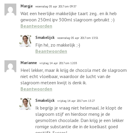
Margje
woensdag 05 apr 2017 om 09:37
Wat een heerlijke makkelijke taart zeg.. en ik heb
gewoon 250ml ipv 300ml slagroom gebruikt ;-)
Beantwoorden
Smakelijck
woensdag 05 apr 2017 om 13:51
Fijn hé, zo makkelijk ;-)
Beantwoorden
Marianne
vrijdag 14 apr 2017 om 12:03
Heel lekker, maar ik krijg de chocola met de slagroom
niet echt vloeibaar, waardoor de lucht van de
slagroom meteen kwijt is denk ik.
Beantwoorden
Smakelijck
vrijdag 14 apr 2017 om 13:27
Ik begrijp je vraag niet helemaal. Je klopt de
slagroom stijf en hierdoor meng je de
gesmolten chocolade. Dan krijg je een lekker
romige substantie die in de koelkast goed
opstijft. Succes!