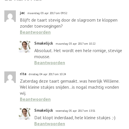
jac
maandag 03 apr 2017 om 09:52
Blijft de taart stevig door de slagroom te kloppen
zonder toevoegingen?
Beantwoorden
Smakelijck
maandag 03 apr 2017 om 10:22
Absoluut. Het wordt een hele romige, stevige
mousse.
Beantwoorden
rita
dinsdag 04 apr 2017 om 10:24
Zaterdag deze taart gemaakt..was heerlijk Williene.
Wel kleine stukjes snijden...is nogal machtig vonden
wij.
Beantwoorden
Smakelijck
woensdag 05 apr 2017 om 13:51
Dat klopt inderdaad, hele kleine stukjes ;-)
Beantwoorden