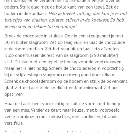
met bakpapier en verdeel het noten-dadelmengsel over de
bodem. Strijk glad met de bolle kant van een lepel. Zet de
bodem in de koelkast.
Heb je teveel vulling, dan kun je er ook
balletjes van draaien, oplaten stijven in de koelkast. Zo heb
je een snel en lekker tussendoortje!
Breek de chocolade in stukjes. Doe in een steelpannetje met
50 milliliter slagroom. Zet op laag vuur en laat de chocolade
in de room smelten. Zet het vuur uit en laat iets afkoelen.
Klop ondertussen de rest van de slagroom (250 milliliter)
stijf. Dit kan met een lepeltje honing voor de zoetekauwen,
maar het is niet nodig. Schenk de chocoladeroom voorzichtig
bij de stijfgeslagen slagroom en meng goed door elkaar.
Schenk de chocoladeroom op de bodem en strijk de bovenkant
glad. Zet de taart in de koelkast en laat minimaal 2-3 uur
opstijven.
Haal de taart heel voorzichtig los uit de vorm, met behulp
van een mes. Versier de taart naar keuze, met bijvoorbeeld
verse frambozen met kokoschips, met aardbeien, of ander
vers fruit.