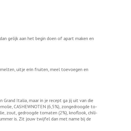
 dan gelijk aan het begin doen of apart maken en
smelten, uitje erin fruiten, meel toevoegen en
Grand Italia, maar in je recept ga jij uit van die
loem­olie, CAS­HEW­NO­TEN (6,5%), zonge­droog­de to­
ie, zout, ge­droog­de to­ma­ten (2%), knof­look, chi­li­
e-nummer is. Zit jouw twijfel dan met name bij de