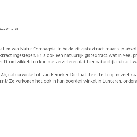
2012 om 14:35
gel en van Natur Compagnie. In beide zit gistextract maar zijn abs
xtract ingeslepen. Er is ook een natuurlijk gistextract wat in veel 
eft ontwikkeld en kon me verzekeren dat hier natuurlijk extract w
de Ah, natuurwinkel of van Remeker. Die laatste is te koop in veel ka
l/ Ze verkopen het ook in hun boerderijwinkel in Lunteren, onder