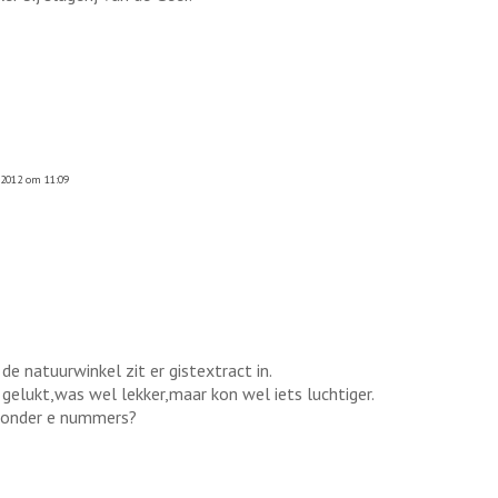
2012 om 11:09
de natuurwinkel zit er gistextract in.
gelukt,was wel lekker,maar kon wel iets luchtiger.
 zonder e nummers?