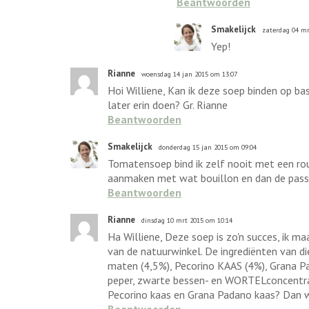
Beantwoorden
Smakelijck
zaterdag 04 mr
Yep!
Rianne
woensdag 14 jan 2015 om 13:07
Hoi Williene, Kan ik deze soep binden op b
later erin doen? Gr. Rianne
Beantwoorden
Smakelijck
donderdag 15 jan 2015 om 09:04
Tomatensoep bind ik zelf nooit met een roux
aanmaken met wat bouillon en dan de passa
Beantwoorden
Rianne
dinsdag 10 mrt 2015 om 10:14
Ha Williene, Deze soep is zo'n succes, ik maa
van de natuurwinkel. De ingrediënten van die 
ma­ten (4,5%), Peco­ri­no KAAS (4%), Gra­na Pada
pe­per, zwar­te bes­sen- en WOR­TEL­con­cen­t
Pecorino kaas en Grana Padano kaas? Dan we