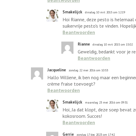
Beantwoorden
Smakelijck
dinsdag 10 mrt 2015 om 12:19
Hoi Rianne, deze pesto is helemaal ok
suikervrije pesto's te vinden. Hopeli
Beantwoorden
Rianne
dinsdag 10 mrt 2015 om 15:02
Geweldig, bedankt voor je re
Beantwoorden
Jacqueline
zondag 22 mei 2016 om 10:53
Hallo Williene, ik ben nog maar een beginn
crème fraise toevoegt?
Beantwoorden
Smakelijck
maandag 23 mei 2016 om 09:31
Hoi, Ja dat klopt, deze soep bevat 
kokosroom. Succes!
Beantwoorden
Gerrie
zondag 17 dec 2023 om 17:42