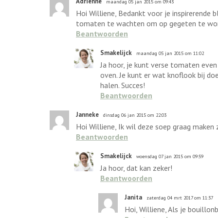
Adrienne
maandag 05 jan 2015 om 09:43
Hoi Williene, Bedankt voor je inspirerende 
tomaten te wachten om op gegeten te word
Beantwoorden
Smakelijck
maandag 05 jan 2015 om 11:02
Ja hoor, je kunt verse tomaten even 
oven. Je kunt er wat knoflook bij do
halen. Succes!
Beantwoorden
Janneke
dinsdag 06 jan 2015 om 22:03
Hoi Williene, Ik wil deze soep graag maken 
Beantwoorden
Smakelijck
woensdag 07 jan 2015 om 09:59
Ja hoor, dat kan zeker!
Beantwoorden
Janita
zaterdag 04 mrt 2017 om 11:37
Hoi, Williene, Als je bouillo