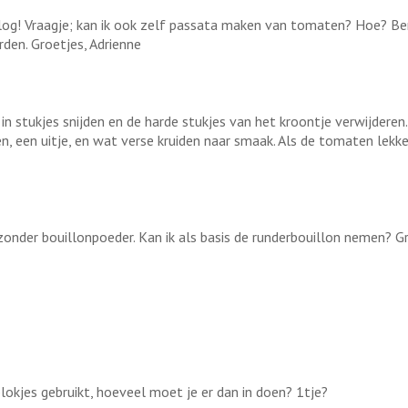
blog! Vraagje; kan ik ook zelf passata maken van tomaten? Hoe? Ben
en. Groetjes, Adrienne
in stukjes snijden en de harde stukjes van het kroontje verwijderen
en, een uitje, en wat verse kruiden naar smaak. Als de tomaten lekk
zonder bouillonpoeder. Kan ik als basis de runderbouillon nemen? G
nblokjes gebruikt, hoeveel moet je er dan in doen? 1tje?