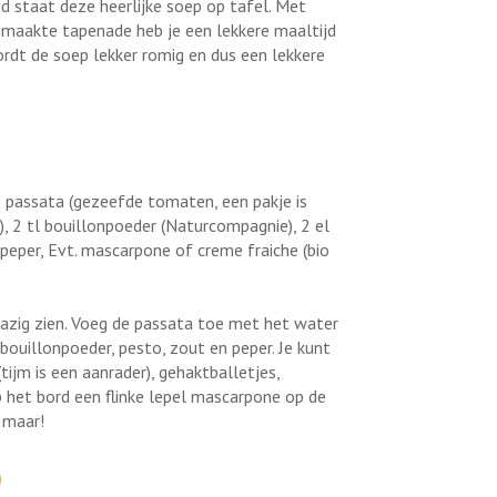
d staat deze heerlijke soep op tafel. Met
aakte tapenade heb je een lekkere maaltijd
ordt de soep lekker romig en dus een lekkere
es passata (gezeefde tomaten, een pakje is
 2 tl bouillonpoeder (Naturcompagnie), 2 el
peper, Evt. mascarpone of creme fraiche (bio
glazig zien. Voeg de passata toe met het water
ouillonpoeder, pesto, zout en peper. Je kunt
tijm is een aanrader), gehaktballetjes,
 Op het bord een flinke lepel mascarpone op de
 maar!