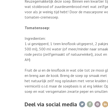
Reuzegemakkelijk deze soep. Binnen een kwartier tij
wat stokbrood of zuurdesembrood met wat zelfgem
voor als je weinig tijd hebt! Door de mascarpone w
tomaten-cremesoep.
Tomatensoep:
Ingredienten:
1 ui gesnipperd, 1 teen knoflook uitgeperst, 2 pakj
500 ml), 500 ml water (of meer/minder naar smaak),
rode pesto (zelfgemaakt of natuurwinkel), zout en 
AH)
Fruit de ui en de knoflook in wat olie tot ze mooi 
en breng aan de kook. Breng de soep op smaak met b
het natuurlijk zelf nog opleuken met verse kruiden (
vermicelli o.i.d. maar de soepbasis is al erg lekker.
soep en wat versgemalen zwarte peper en smullen
Deel via social media