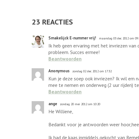
23
REACTIES
Smakelijck E-nummer vrij!
maandag 03 dec 2012 om 09:
Ik heb geen ervaring met het invriezen van 
probleem. Succes ermee!
Beantwoorden
Anonymous
zondag 02 dec 2012 om 17:32
Kun je deze soep ook invriezen? Ik wil em 
mee te nemen en onderweg (2 uur rijden) te
Beantwoorden
ange
zondag 20 mei 2012 om 10:20
He Williene,
Bedankt voor je antwoorden weer hoor,heerl
Ik had de kaas inmiddels gekocht van Remeke