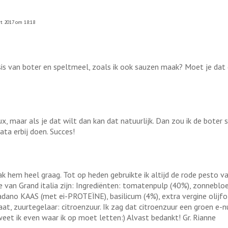
t 2017 om 18:18
asis van boter en speltmeel, zoals ik ook sauzen maak? Moet je dat
, maar als je dat wilt dan kan dat natuurlijk. Dan zou ik de boter 
ta erbij doen. Succes!
k hem heel graag. Tot op heden gebruikte ik altijd de rode pesto van 
van Grand italia zijn: In­gre­di­ën­ten: to­ma­tenpulp (40%), zon­ne­b
­no KAAS (met ei-PRO­TE­Ï­NE), ba­si­li­cum (4%), ex­tra ver­gi­ne olijf­ol
raat, zuur­te­ge­laar: ci­troen­zuur. Ik zag dat citroenzuur een groen 
et ik even waar ik op moet letten:) Alvast bedankt! Gr. Rianne