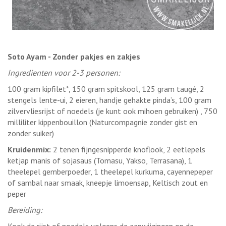
Soto Ayam - Zonder pakjes en zakjes
Ingredienten voor 2-3 personen:
100 gram kipfilet*, 150 gram spitskool, 125 gram taugé, 2
stengels lente-ui, 2 eieren, handje gehakte pinda’s, 100 gram
zilvervliesrijst of noedels (je kunt ook mihoen gebruiken) , 750
milliliter kippenbouillon (Naturcompagnie zonder gist en
zonder suiker)
Kruidenmix:
2 tenen fijngesnipperde knoflook, 2 eetlepels
ketjap manis of sojasaus (Tomasu, Yakso, Terrasana), 1
theelepel gemberpoeder, 1 theelepel kurkuma, cayennepeper
of sambal naar smaak, kneepje limoensap, Keltisch zout en
peper
Bereiding:
Kook de rijst of noedels volgens de aanwijzingen op de