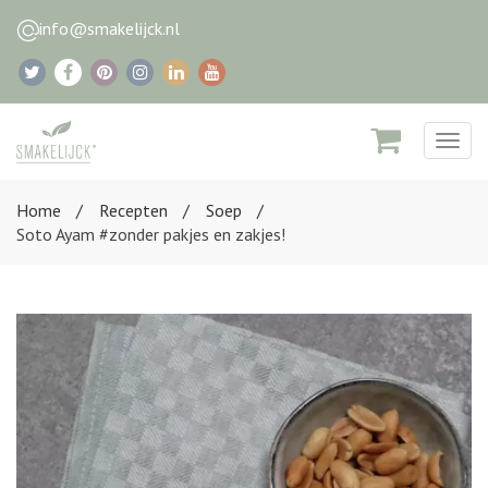
info@smakelijck.nl
Togg
navig
Home
Recepten
Soep
Soto Ayam #zonder pakjes en zakjes!