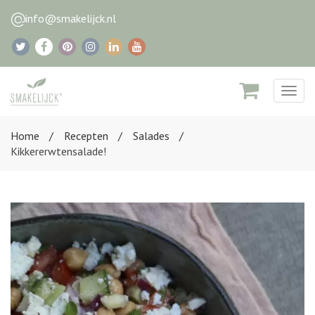
info@smakelijck.nl
Togg
navig
Home
Recepten
Salades
Kikkererwtensalade!