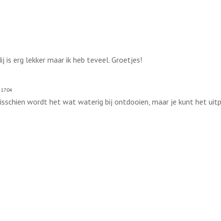
j is erg lekker maar ik heb teveel. Groetjes!
 17:04
Misschien wordt het wat waterig bij ontdooien, maar je kunt het uit