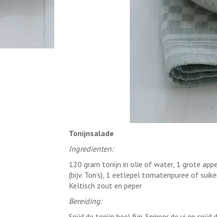
Tonijnsalade
Ingredienten:
120 gram tonijn in olie of water, 1 grote app
(bijv. Ton’s), 1 eetlepel tomatenpuree of suik
Keltisch zout en peper
Bereiding:
Snijd de tonijn heel fijn. Snipper de ui en snijd