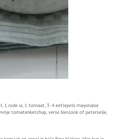
el, 1 rode ui, 1 tomaat, 3-4 eetlepels mayonaise
ervrije tomatenketchup, verse bieslook of peterselie,
 de tomaat en appel in hele fijne blokjes. Hier kun je