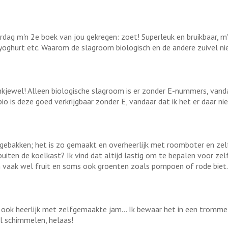
ardag m'n 2e boek van jou gekregen: zoet! Superleuk en bruikbaar, m
oghurt etc. Waarom de slagroom biologisch en de andere zuivel nie
kjewel! Alleen biologische slagroom is er zonder E-nummers, vandaar
bio is deze goed verkrijgbaar zonder E, vandaar dat ik het er daar niet
r gebakken; het is zo gemaakt en overheerlijk met roomboter en z
f buiten de koelkast? Ik vind dat altijd lastig om te bepalen voor z
 vaak wel fruit en soms ook groenten zoals pompoen of rode biet
m ook heerlijk met zelfgemaakte jam... Ik bewaar het in een trommel
el schimmelen, helaas!