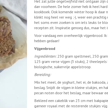
Het zal jullie ongetwijfeld niet ontgaan zijn
dan voorheen. De hele zomer heb ik heel har
kookboek. Ook komende winter hoop ik daar no
klinkt nog heel ver weg ;-), weer een prachtig
het soms even zoeken is om iets leuks te blog
recepten zit. Inspiratie genoeg dus, maar het 
Voor vandaag een overheerlijk vijgenbrood. Ik 
hebben gedaan!
Vijgenbrood
Ingrediënten:
250 gram speltmeel, 250 gram (G
125 gram verse vijgen (3 stuks), 2 theelepels
biologische, suikervrije appelstroop.
Bereiding:
Mix het meel, de yoghurt, het ei, de baksoda,
beslag. Snijdt de vijgen in kleine stukjes, en 
pecan noten door het beslag, maar bewaar een
Bekleed een cakeblik van 23 cm met bakpapier.
garneer royaal met de resterende stukjes vijg