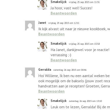
Smakelijck
vrijdag 25 sep 2015 om 11:51
Ja hoor, vast wel! Succes!
Beantwoorden
Janet
vrijdag 25 sep 2015 om 12:11
Ik kijk alvast uit naar je nieuwe kookboek
Beantwoorden
Smakelijck
vrijdag 25 sep 2015 om 15:58
Ha Janet, dankjewel voor je reactie
verrassing ;-)
Beantwoorden
Gerralda
zaterdag 26 sep 2015 om 08:46
Hoi Williene, Ik ben nu een aantal weken bez
ook mogelijk om de baksels (jouw zoet recep
handvatten aan je recepten! Groeten, Gerra
Beantwoorden
Smakelijck
zaterdag 26 sep 2015 om 13:10
Leuk om te lezen, Gerralda! Bij de m