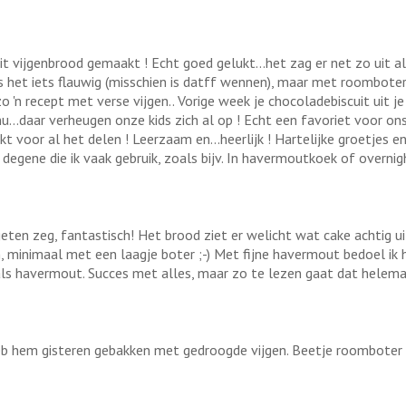
t vijgenbrood gemaakt ! Echt goed gelukt...het zag er net zo uit al
t is het iets flauwig (misschien is datff wennen), maar met roombote
 zo 'n recept met verse vijgen.. Vorige week je chocoladebiscuit uit
..daar verheugen onze kids zich al op ! Echt een favoriet voor ons
 voor al het delen ! Leerzaam en...heerlijk ! Hartelijke groetjes en fi
degene die ik vaak gebruik, zoals bijv. In havermoutkoek of overnig
eten zeg, fantastisch! Het brood ziet er welicht wat cake achtig ui
n, minimaal met een laagje boter ;-) Met fijne havermout bedoel ik
ls havermout. Succes met alles, maar zo te lezen gaat dat helemaa
k heb hem gisteren gebakken met gedroogde vijgen. Beetje roombote