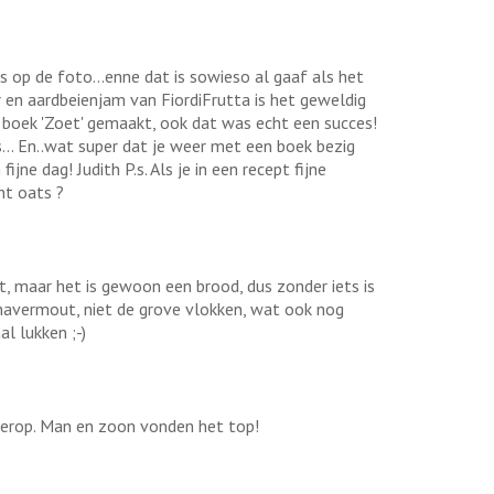
s op de foto...enne dat is sowieso al gaaf als het
r en aardbeienjam van FiordiFrutta is het geweldig
 je boek 'Zoet' gemaakt, ook dat was echt een succes!
... En..wat super dat je weer met een boek bezig
jne dag! Judith P.s. Als je in een recept fijne
ht oats ?
t, maar het is gewoon een brood, dus zonder iets is
 havermout, niet de grove vlokken, wat ook nog
l lukken ;-)
r erop. Man en zoon vonden het top!