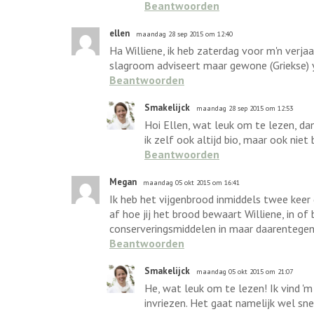
Beantwoorden
ellen
maandag 28 sep 2015 om 12:40
Ha Williene, ik heb zaterdag voor m'n verja
slagroom adviseert maar gewone (Griekse) y
Beantwoorden
Smakelijck
maandag 28 sep 2015 om 12:53
Hoi Ellen, wat leuk om te lezen, dan
ik zelf ook altijd bio, maar ook niet 
Beantwoorden
Megan
maandag 05 okt 2015 om 16:41
Ik heb het vijgenbrood inmiddels twee kee
af hoe jij het brood bewaart Williene, in o
conserveringsmiddelen in maar daarentegen
Beantwoorden
Smakelijck
maandag 05 okt 2015 om 21:07
He, wat leuk om te lezen! Ik vind '
invriezen. Het gaat namelijk wel sn