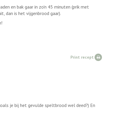
den en bak gaar in zo’n 45 minuten (prik met
t, dan is het vijgenbrood gaar).
m!
Print recept
Zoals je bij het gevulde speltbrood wel deed?) En