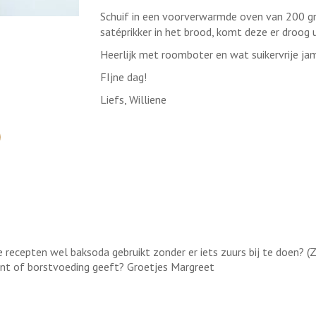
Schuif in een voorverwarmde oven van 200 gra
satéprikker in het brood, komt deze er droog ui
Heerlijk met roomboter en wat suikervrije ja
FIjne dag!
Liefs, Williene
e recepten wel baksoda gebruikt zonder er iets zuurs bij te doen? (
ent of borstvoeding geeft? Groetjes Margreet