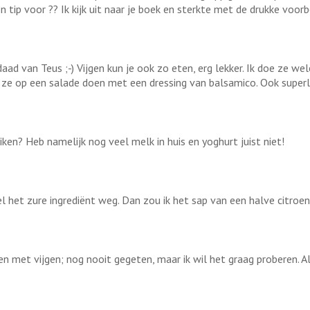
 tip voor ?? Ik kijk uit naar je boek en sterkte met de drukke voorb
daad van Teus ;-) Vijgen kun je ook zo eten, erg lekker. Ik doe ze 
 ze op een salade doen met een dressing van balsamico. Ook superl
ken? Heb namelijk nog veel melk in huis en yoghurt juist niet!
 het zure ingrediënt weg. Dan zou ik het sap van een halve citroe
ken met vijgen; nog nooit gegeten, maar ik wil het graag proberen. A