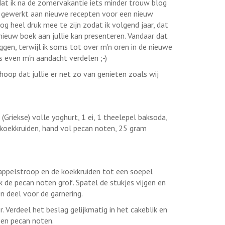
 dat ik na de zomervakantie iets minder trouw blog
d gewerkt aan nieuwe recepten voor een nieuw
g heel druk mee te zijn zodat ik volgend jaar, dat
 nieuw boek aan jullie kan presenteren. Vandaar dat
gen, terwijl ik soms tot over m'n oren in de nieuwe
is even m'n aandacht verdelen ;-)
hoop dat jullie er net zo van genieten zoals wij
riekse) volle yoghurt, 1 ei, 1 theelepel baksoda,
 koekkruiden, hand vol pecan noten, 25 gram
 appelstroop en de koekkruiden tot een soepel
hak de pecan noten grof. Spatel de stukjes vijgen en
 deel voor de garnering.
 Verdeel het beslag gelijkmatig in het cakeblik en
 en pecan noten.