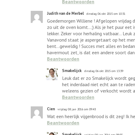
Beantwoorden
Judith van de Merbel
dinsdag 06 okt 2015 om 10:31
Goedemorgen Williene ! Afgelopen vrijdag di
zo uit de oven komt...;) Als je het puur ee
lekker. Zeker voor herhaling vatbaar... Leuk
Vanavond staat je aspergetaart op het menu.
bent...geweldig ! Succes met alles en bedankt
havermout zet, is dat een andere soort dan 
Beantwoorden
Smakelijck
dinsdag 06 okt 2015 om 13:39
Leuk dat er zo Smakelijck wordt geg
het inderdaad niet echt aan te rade
weleens gezien of verkocht wordt a
Beantwoorden
Cien
vrijdag 08 jan 2016 om 09:43
Wat een heerlijk vijgenbrood is dit zeg! I
Beantwoorden
Smakelijck
vrijdag 08 jan 2016 om 09:55