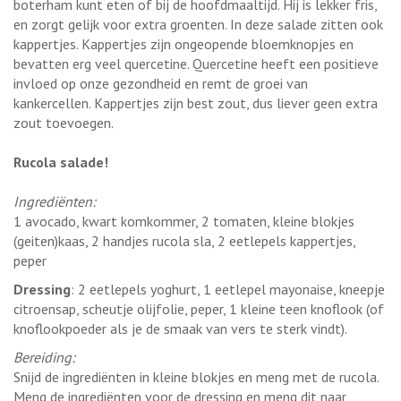
boterham kunt eten of bij de hoofdmaaltijd. Hij is lekker fris,
en zorgt gelijk voor extra groenten. In deze salade zitten ook
kappertjes. Kappertjes zijn ongeopende bloemknopjes en
bevatten erg veel quercetine. Quercetine heeft een positieve
invloed op onze gezondheid en remt de groei van
kankercellen. Kappertjes zijn best zout, dus liever geen extra
zout toevoegen.
Rucola salade!
Ingrediënten:
1 avocado, kwart komkommer, 2 tomaten, kleine blokjes
(geiten)kaas, 2 handjes rucola sla, 2 eetlepels kappertjes,
peper
Dressing
: 2 eetlepels yoghurt, 1 eetlepel mayonaise, kneepje
citroensap, scheutje olijfolie, peper, 1 kleine teen knoflook (of
knoflookpoeder als je de smaak van vers te sterk vindt).
Bereiding:
Snijd de ingrediënten in kleine blokjes en meng met de rucola.
Meng de ingrediënten voor de dressing en meng dit naar