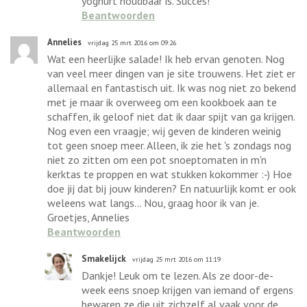
yoghurt houdbaar is. Succes!
Beantwoorden
Annelies
vrijdag 25 mrt 2016 om 09:26
Wat een heerlijke salade! Ik heb ervan genoten. Nog
van veel meer dingen van je site trouwens. Het ziet er
allemaal en fantastisch uit. Ik was nog niet zo bekend
met je maar ik overweeg om een kookboek aan te
schaffen, ik geloof niet dat ik daar spijt van ga krijgen.
Nog even een vraagje; wij geven de kinderen weinig
tot geen snoep meer. Alleen, ik zie het 's zondags nog
niet zo zitten om een pot snoeptomaten in m'n
kerktas te proppen en wat stukken kokommer :-) Hoe
doe jij dat bij jouw kinderen? En natuurlijk komt er ook
weleens wat langs... Nou, graag hoor ik van je.
Groetjes, Annelies
Beantwoorden
Smakelijck
vrijdag 25 mrt 2016 om 11:19
Dankje! Leuk om te lezen. Als ze door-de-
week eens snoep krijgen van iemand of ergens
bewaren ze die uit zichzelf al vaak voor de