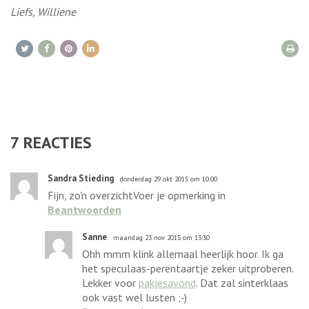
Liefs, Williene
7
REACTIES
Sandra Stieding
donderdag 29 okt 2015 om 10:00
Fijn, zo'n overzichtVoer je opmerking in
Beantwoorden
Sanne
maandag 23 nov 2015 om 13:30
Ohh mmm klink allemaal heerlijk hoor. Ik ga
het speculaas-perentaartje zeker uitproberen.
Lekker voor
pakjesavond
. Dat zal sinterklaas
ook vast wel lusten ;-)