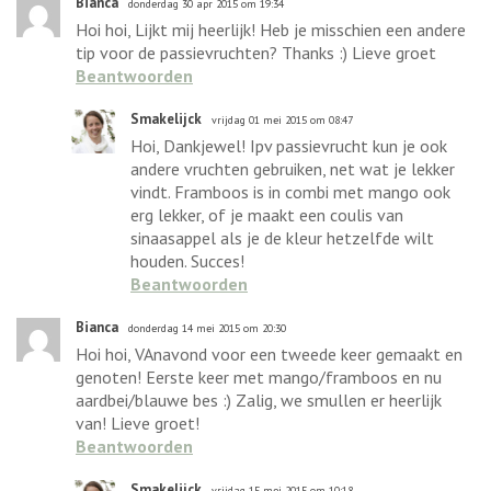
Bianca
donderdag 30 apr 2015 om 19:34
Hoi hoi, Lijkt mij heerlijk! Heb je misschien een andere
tip voor de passievruchten? Thanks :) Lieve groet
Beantwoorden
Smakelijck
vrijdag 01 mei 2015 om 08:47
Hoi, Dankjewel! Ipv passievrucht kun je ook
andere vruchten gebruiken, net wat je lekker
vindt. Framboos is in combi met mango ook
erg lekker, of je maakt een coulis van
sinaasappel als je de kleur hetzelfde wilt
houden. Succes!
Beantwoorden
Bianca
donderdag 14 mei 2015 om 20:30
Hoi hoi, VAnavond voor een tweede keer gemaakt en
genoten! Eerste keer met mango/framboos en nu
aardbei/blauwe bes :) Zalig, we smullen er heerlijk
van! Lieve groet!
Beantwoorden
Smakelijck
vrijdag 15 mei 2015 om 10:18