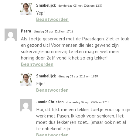
Smakelijck
donderdag 03 mrt 2016 om 12:37
Yep!
Beantwoorden
Petra
dinsdag 03 apr 2018 om 17:16
Als toetje geserveerd met de Paasdagen. Ziet er leuk
en gezond uit! Voor mensen die niet gewend zijn
suikervrij/e-nummervrij te eten mag er wel meer
honing door. Zelf vond ik het zo erg lekker!
Beantwoorden
Smakelijck
dinsdag 03 apr 2018 om 18:59
Fijn!
Beantwoorden
Jannie Christen
donderdag 02 apr 2020 om 17:19
Hoi, dit lijkt me een lekker toetje voor op mijn
werk met Pasen. Ik kook voor senioren. Het
moet dus lekker (en zoet....)maar ook niet al
te 'onbekend' zijn
Beantwoorden