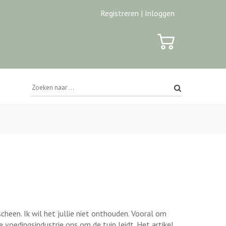
Registreren |
Inloggen
heen. Ik wil het jullie niet onthouden. Vooral om
 voedingsindustrie ons om de tuin leidt. Het artikel