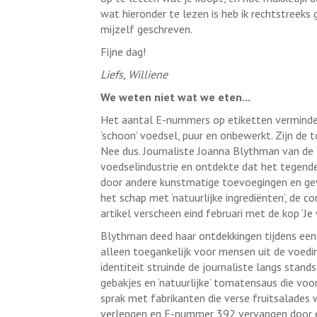
wat hieronder te lezen is heb ik rechtstreeks
mijzelf geschreven.
Fijne dag!
Liefs, Williene
We weten niet wat we eten...
Het aantal E-nummers op etiketten verminder
‘schoon’ voedsel, puur en onbewerkt. Zijn de
Nee dus. Journaliste Joanna Blythman van de 
voedselindustrie en ontdekte dat het tegend
door andere kunstmatige toevoegingen en gev
het schap met ‘natuurlijke ingrediënten’, de c
artikel verscheen eind februari met de kop ‘Je 
Blythman deed haar ontdekkingen tijdens een b
alleen toegankelijk voor mensen uit de voedi
identiteit struinde de journaliste langs stan
gebakjes en ‘natuurlijke’ tomatensaus die vo
sprak met fabrikanten die verse fruitsalades
verlengen en E-nummer 392 vervangen door e