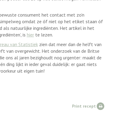
 bewuste consument het contact met zo’n
 simpelweg omdat ze óf niet op het etiket staan óf
als natuurlijke ingrediënten. Het artikel in het
rediënten’, is
hier
te lezen.
reau van Statistiek
zien dat meer dan de helft van
eft van overgewicht. Het onderzoek van de Britse
ie ons al jaren bezighoudt nog urgenter: maakt de
ding lijkt in ieder geval duidelijk: er gaat niets
voorkeur uit eigen tuin!
Print recept