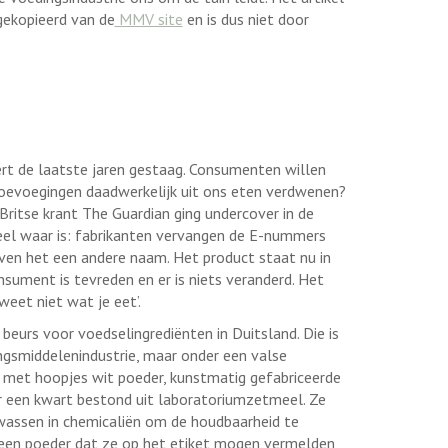
 gekopieerd van de
MMV site
en is dus niet door
t de laatste jaren gestaag. Consumenten willen
 toevoegingen daadwerkelijk uit ons eten verdwenen?
Britse krant The Guardian ging undercover in de
eel waar is: fabrikanten vervangen de E-nummers
en het een andere naam. Het product staat nu in
onsument is tevreden en er is niets veranderd. Het
weet niet wat je eet’.
eurs voor voedselingrediënten in Duitsland. Die is
ngsmiddelenindustrie, maar onder een valse
ds met hoopjes wit poeder, kunstmatig gefabriceerde
or een kwart bestond uit laboratoriumzetmeel. Ze
 wassen in chemicaliën om de houdbaarheid te
en poeder dat ze op het etiket mogen vermelden