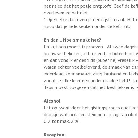
het risico dat het potje 'ontploft'. Geef de kef
overleven ze het niet.
* Open elke dag even je geoogste drank. Het g
risico dat je hele keuken onder de kefir zit.
En dan... Hoe smaakt het?
En ja, toen moest ik proeven... Al twee dagen
brouwsel bekeken, al bruisend en bubbelend.
en dat vond ik er destijds (puber hé) vreselijk
waren echter veelbelovend, de smaak van citr
inderdaad, kefir smaakt zurig, bruisend én lek
zodat je elke keer een ander drankje hebt! Ik d
Teus moest toegeven dat het best lekker is ;-
Alcohol
Let op, want door het gistingsproces gaat kef
drankje wat ook een klein percentage alcoho
0,2 tot max. 2 %.
Recepten: