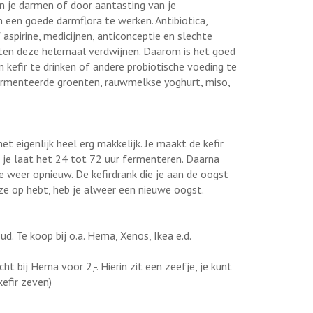
n je darmen of door aantasting van je
 een goede darmflora te werken. Antibiotica,
aspirine, medicijnen, anticonceptie en slechte
aten deze helemaal verdwijnen. Daarom is het goed
kefir te drinken of andere probiotische voeding te
ermenteerde groenten, rauwmelkse yoghurt, miso,
 het eigenlijk heel erg makkelijk. Je maakt de kefir
en je laat het 24 tot 72 uur fermenteren. Daarna
je weer opnieuw. De kefirdrank die je aan de oogst
ze op hebt, heb je alweer een nieuwe oogst.
d. Te koop bij o.a. Hema, Xenos, Ikea e.d.
ht bij Hema voor 2,-. Hierin zit een zeefje, je kunt
kefir zeven)