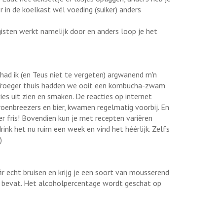
ir in de koelkast wél voeding (suiker) anders
isten werkt namelijk door en anders loop je het
 had ik (en Teus niet te vergeten) argwanend m'n
 Vroeger thuis hadden we ooit een kombucha-zwam
 vies uit zien en smaken. De reacties op internet
oenbreezers en bier, kwamen regelmatig voorbij. En
ker fris! Bovendien kun je met recepten variëren
rink het nu ruim een week en vind het héérlijk. Zelfs
)
ir echt bruisen en krijg je een soort van mousserend
l bevat. Het alcoholpercentage wordt geschat op