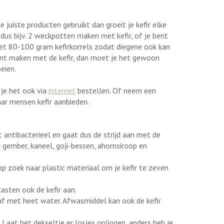
de juiste producten gebruikt dan groeit je kefir elke
dus bijv. 2 weckpotten maken met kefir, of je bent
et 80-100 gram kefirkorrels zodat diegene ook kan
 kunt maken met de kefir, dan moet je het gewoon
eien.
 je het ook via
internet
bestellen. Of neem een
aar mensen kefir aanbieden.
kt antibacterieel en gaat dus de strijd aan met de
or gember, kaneel, goji-bessen, ahornsiroop en
op zoek naar plastic materiaal om je kefir te zeven
tasten ook de kefir aan.
f met heet water. Afwasmiddel kan ook de kefir
? Laat het dekseltje er losjes opliggen, anders heb je