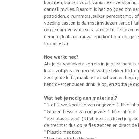
klachten, komen voort vanuit een verstoring i
darmslijmvlies. Daarom is het zo goed om aan
pesticiden, e-nummers, suiker, paracetamol of 
voeding tasten je darmslijmvliezen aan, of l
om je darmen wat extra aandacht te geven en 
nemen (denk aan rauwe zuurkool, kimchi, gef
tamari etc.)
Hoe werkt het?
Als je de waterkefir korrels in je bezit hebt is
klaar volgens een recept wat je lekker lijkt 
zeef je de kefir, maak je het schoon en begin 
hebt overgehouden drink je op, en zodra je de
Wat heb je nodig aan materiaal?
* 1 of 2 weckpotten van ongeveer 1 liter inhou
* Glazen flessen van ongeveer 1 liter inhoud.
* een plastic zeef (ik heb een trechtertje gekoc
de trechter dus op je fles zetten en direct de 
* Plastic maatkan
* Houten of plastic lepel