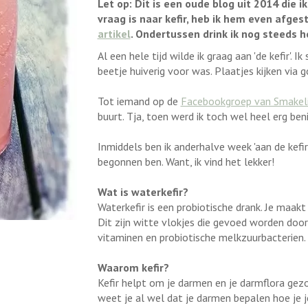
Let op: Dit is een oude blog uit 2014 die
vraag is naar kefir, heb ik hem even afges
artikel
. Ondertussen drink ik nog steeds he
Al een hele tijd wilde ik graag aan 'de kefir'. 
beetje huiverig voor was. Plaatjes kijken via 
Tot iemand op de
Facebookgroep van Smakeli
buurt. Tja, toen werd ik toch wel heel erg be
Inmiddels ben ik anderhalve week 'aan de kefir'.
begonnen ben. Want, ik vind het lekker!
Wat is waterkefir?
Waterkefir is een probiotische drank. Je maak
Dit zijn witte vlokjes die gevoed worden door 
vitaminen en probiotische melkzuurbacterien.
Waarom kefir?
Kefir helpt om je darmen en je darmflora gezo
weet je al wel dat je darmen bepalen hoe je j