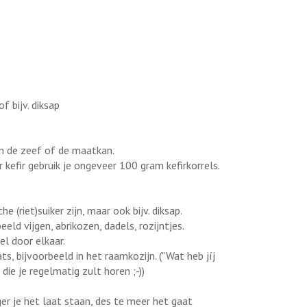
f bijv. diksap
in de zeef of de maatkan.
r kefir gebruik je ongeveer 100 gram kefirkorrels.
 (riet)suiker zijn, maar ook bijv. diksap.
eld vijgen, abrikozen, dadels, rozijntjes.
el door elkaar.
ts, bijvoorbeeld in het raamkozijn. ("Wat heb jíj
die je regelmatig zult horen ;-))
ger je het laat staan, des te meer het gaat