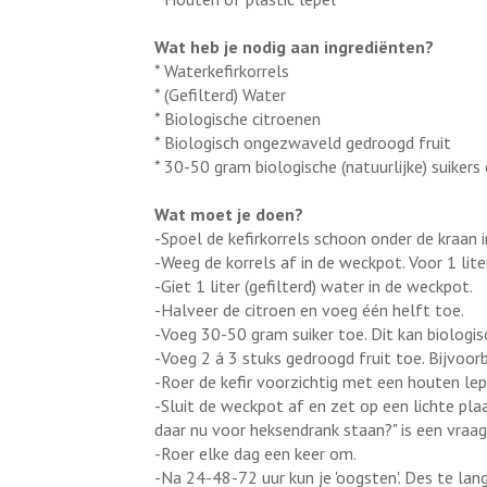
Wat heb je nodig aan ingrediënten?
* Waterkefirkorrels
* (Gefilterd) Water
* Biologische citroenen
* Biologisch ongezwaveld gedroogd fruit
* 30-50 gram biologische (natuurlijke) suikers o
Wat moet je doen?
-Spoel de kefirkorrels schoon onder de kraan 
-Weeg de korrels af in de weckpot. Voor 1 lite
-Giet 1 liter (gefilterd) water in de weckpot.
-Halveer de citroen en voeg één helft toe.
-Voeg 30-50 gram suiker toe. Dit kan biologische
-Voeg 2 á 3 stuks gedroogd fruit toe. Bijvoorbe
-Roer de kefir voorzichtig met een houten lep
-Sluit de weckpot af en zet op een lichte plaa
daar nu voor heksendrank staan?" is een vraag 
-Roer elke dag een keer om.
-Na 24-48-72 uur kun je 'oogsten'. Des te lan