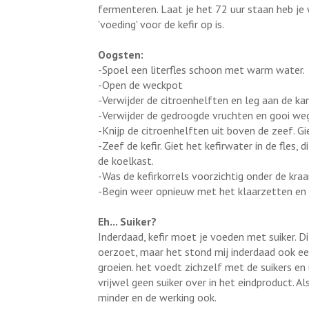
fermenteren. Laat je het 72 uur staan heb j
'voeding' voor de kefir op is.
Oogsten:
-Spoel een literfles schoon met warm water.
-Open de weckpot
-Verwijder de citroenhelften en leg aan de kan
-Verwijder de gedroogde vruchten en gooi weg,
-Knijp de citroenhelften uit boven de zeef. Gie
-Zeef de kefir. Giet het kefirwater in de fles, 
de koelkast.
-Was de kefirkorrels voorzichtig onder de kraa
-Begin weer opnieuw met het klaarzetten en 
Eh... Suiker?
Inderdaad, kefir moet je voeden met suiker. Dit 
oerzoet, maar het stond mij inderdaad ook een
groeien. het voedt zichzelf met de suikers en u
vrijwel geen suiker over in het eindproduct. A
minder en de werking ook.