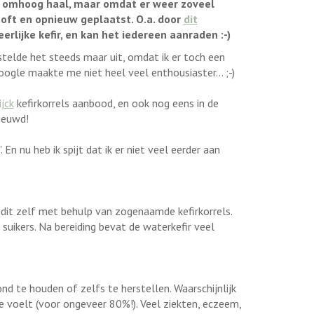
 ik omhoog haal, maar omdat er weer zoveel
toft en opnieuw geplaatst. O.a. door
dit
erlijke kefir, en kan het iedereen aanraden :-)
Ik stelde het steeds maar uit, omdat ik er toch een
google maakte me niet heel veel enthousiaster... ;-)
jck
kefirkorrels aanbood, en ook nog eens in de
nieuwd!
 En nu heb ik spijt dat ik er niet veel eerder aan
t dit zelf met behulp van zogenaamde kefirkorrels.
suikers. Na bereiding bevat de waterkefir veel
nd te houden of zelfs te herstellen. Waarschijnlijk
e voelt (voor ongeveer 80%!). Veel ziekten, eczeem,