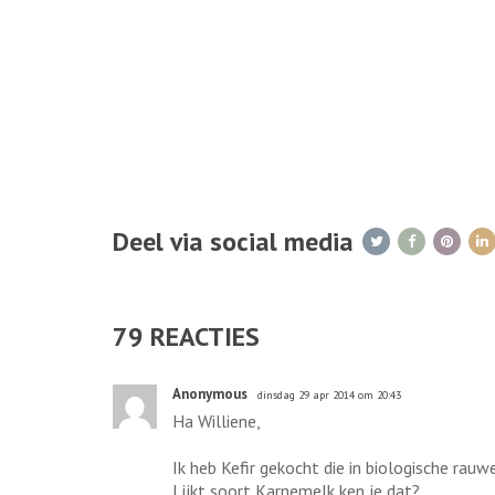
Deel via social media
79
REACTIES
Anonymous
dinsdag 29 apr 2014 om 20:43
Ha Williene,
Ik heb Kefir gekocht die in biologische rauw
Lijkt soort Karnemelk,ken je dat?