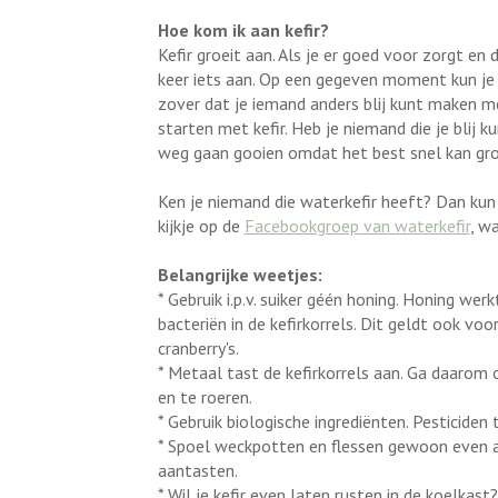
Hoe kom ik aan kefir?
Kefir groeit aan. Als je er goed voor zorgt en 
keer iets aan. Op een gegeven moment kun je 
zover dat je iemand anders blij kunt maken m
starten met kefir. Heb je niemand die je blij
weg gaan gooien omdat het best snel kan gro
Ken je niemand die waterkefir heeft? Dan kun
kijkje op de
Facebookgroep van waterkefir
, w
Belangrijke weetjes:
* Gebruik i.p.v. suiker géén honing. Honing wer
bacteriën in de kefirkorrels. Dit geldt ook vo
cranberry's.
* Metaal tast de kefirkorrels aan. Ga daarom 
en te roeren.
* Gebruik biologische ingrediënten. Pesticiden 
* Spoel weckpotten en flessen gewoon even a
aantasten.
* Wil je kefir even laten rusten in de koelkast