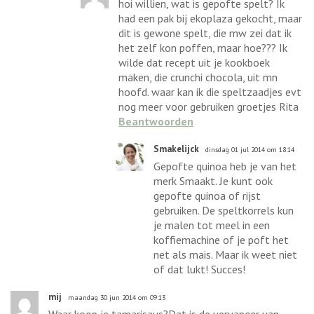
hoi willien, wat is gepofte spelt? Ik
had een pak bij ekoplaza gekocht, maar
dit is gewone spelt, die mw zei dat ik
het zelf kon poffen, maar hoe??? Ik
wilde dat recept uit je kookboek
maken, die crunchi chocola, uit mn
hoofd. waar kan ik die speltzaadjes evt
nog meer voor gebruiken groetjes Rita
Beantwoorden
Smakelijck
dinsdag 01 jul 2014 om 18:14
Gepofte quinoa heb je van het
merk Smaakt. Je kunt ook
gepofte quinoa of rijst
gebruiken. De speltkorrels kun
je malen tot meel in een
koffiemachine of je poft het
net als mais. Maar ik weet niet
of dat lukt! Succes!
mij
maandag 30 jun 2014 om 09:13
Waar koop je tamarisaus?Dat is de vervanger van