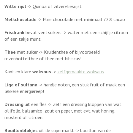
Witte rijst
-> Quinoa of zilvervliesrijst
Melkchocolade
-> Pure chocolade met minimaal 72% cacao
Frisdrank
bevat veel suikers -> water met een schijfje citroen
of een takje munt.
Thee
met suiker -> Kruidenthee of bijvoorbeeld
rozenbottelthee of thee met hibiscus!
Kant en klare
woksaus
->
zelfgemaakte woksaus
Liga of sultana
-> handje noten, een stuk fruit of maak een
lekkere energiereep!
Dressing
uit een fles -> Zelf een dressing kloppen van wat
olijfolie, balsamico, zout en peper, met evt. wat honing,
mosterd of citroen.
Bouillonblokjes
uit de supermarkt -> bouillon van de