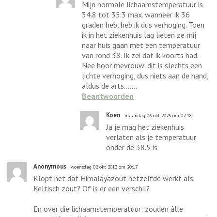
Mijn normale lichaamstemperatuur is
34.8 tot 35.3 max. wanneer ik 36
graden heb, heb ik dus verhoging. Toen
ik in het ziekenhuis lag lieten ze mij
naar huis gaan met een temperatuur
van rond 38. Ik zei dat ik koorts had.
Nee hoor mevrouw, dit is slechts een
lichte verhoging, dus niets aan de hand,
aldus de arts.......
Beantwoorden
Koen
maandag 06 okt 2025 om 02:48
Ja je mag het ziekenhuis
verlaten als je temperatuur
onder de 38.5 is
Anonymous
woensdag 02 okt 2013 om 20:17
Klopt het dat Himalayazout hetzelfde werkt als
Keltisch zout? Of is er een verschil?
En over die lichaamstemperatuur: zouden álle