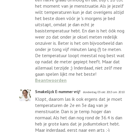
het moment van je menstruatie. Als je jezelf
wilt temperaturen kun je dat overigens altijd
het beste doen vóór je 's morgens je bed
uitstapt, omdat je dan echt je
basistemperatuur hebt. En dan is het óók nog
weer zo dat onder je oksel meten redelijk
onzuiver is. Beter is het om bijvoorbeeld dan
onder je tong vijf minuten lang (!) te meten.
De temperatuur loopt meestal nog best wat
op nadat de meter gepiept heeft. Maar dat
allemaal terzijde ;) Inderdaad, niet zelf mee
gaan spelen lijkt me het beste!
Beantwoorden
Smakelijck E-nummer vrij!
donderdag 03 okt 2013 om 20:10
Klopt, daarom las ik ook ergens dat je moet
temperaturen de 2e en 3e dag van je
menstruatie. Dan is je temp. hoger dan
normaal. Als het dan nog rond de 36.4 is dan
heb je grote kans dat je jodiumtekort hebt.
Maar inderdaad, eerst naar een arts ;-)