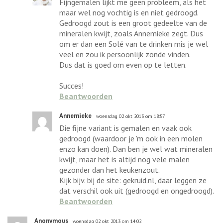
Fijngemalen lijkt me geen probleem, als het
maar wel nog vochtig is en niet gedroogd.
Gedroogd zout is een groot gedeelte van de
mineralen kwijt, zoals Annemieke zegt. Dus
om er dan een Solé van te drinken mis je wel
veel en zou ik persoonlijk zonde vinden.
Dus dat is goed om even op te letten.
Succes!
Beantwoorden
Annemieke
woensdag 02 okt 2013 om 18:57
Die fijne variant is gemalen en vaak ook
gedroogd (waardoor je 'm ook in een molen
enzo kan doen). Dan ben je wel wat mineralen
kwijt, maar het is altijd nog vele malen
gezonder dan het keukenzout.
Kijk bijv. bij de site: gekruid.nl, daar leggen ze
dat verschil ook uit (gedroogd en ongedroogd).
Beantwoorden
Anonymous
woensdag 02 okt 2013 om 14:02