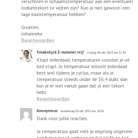
verschillen in lichaamstemperatuur aan een eventueel
Jodiumtekort te wijten zijn? Kun je niet 'gewoon' een
lage basistemperatuur hebben?
Groeten,
Johanneke
Beantwoorden
Smakelijck E-nummer vrij!
vrijdag 04 okt 2013 om 11:34
Klopt inderdaad, temperaturen voordat je uit
bed stapt. Je temperatuur wisselt inderdaad
best wel tijdens je cyclus, maar als je
temperatuur steeds onder de 36.4 duikt dan
kun je er wel vanuit gaan dat je een tekort
hebt.
Beantwoorden
Anonymous
donderdag 03 okt 2013 om 20:56
Dank voor jullie reacties.
Je temperatuur gaat mét je eisprong ongeveer
een halve graad omhoog en dat blijft zo tot