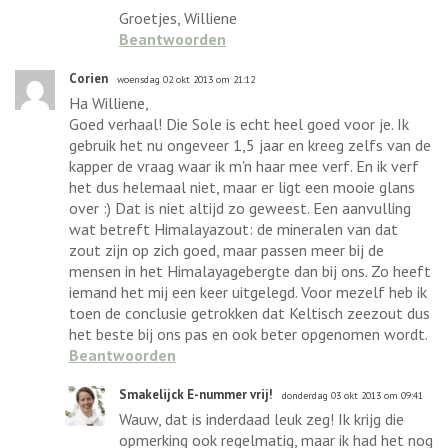
Groetjes, Williene
Beantwoorden
Corien
woensdag 02 okt 2013 om 21:12
Ha Williene,
Goed verhaal! Die Sole is echt heel goed voor je. Ik
gebruik het nu ongeveer 1,5 jaar en kreeg zelfs van de
kapper de vraag waar ik m'n haar mee verf. En ik verf
het dus helemaal niet, maar er ligt een mooie glans
over :) Dat is niet altijd zo geweest. Een aanvulling
wat betreft Himalayazout: de mineralen van dat
zout zijn op zich goed, maar passen meer bij de
mensen in het Himalayagebergte dan bij ons. Zo heeft
iemand het mij een keer uitgelegd. Voor mezelf heb ik
toen de conclusie getrokken dat Keltisch zeezout dus
het beste bij ons pas en ook beter opgenomen wordt.
Beantwoorden
Smakelijck E-nummer vrij!
donderdag 03 okt 2013 om 09:41
Wauw, dat is inderdaad leuk zeg! Ik krijg die
opmerking ook regelmatig, maar ik had het nog