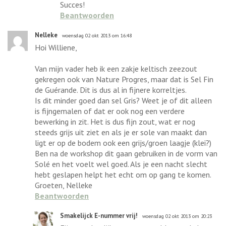
Succes!
Beantwoorden
Nelleke
woensdag 02 okt 2013 om 16:48
Hoi Williene,
Van mijn vader heb ik een zakje keltisch zeezout
gekregen ook van Nature Progres, maar dat is Sel Fin
de Guérande. Dit is dus al in fijnere korreltjes.
Is dit minder goed dan sel Gris? Weet je of dit alleen
is fijngemalen of dat er ook nog een verdere
bewerking in zit. Het is dus fijn zout, wat er nog
steeds grijs uit ziet en als je er sole van maakt dan
ligt er op de bodem ook een grijs/groen laagje (klei?)
Ben na de workshop dit gaan gebruiken in de vorm van
Solé en het voelt wel goed. Als je een nacht slecht
hebt geslapen helpt het echt om op gang te komen.
Groeten, Nelleke
Beantwoorden
Smakelijck E-nummer vrij!
woensdag 02 okt 2013 om 20:23