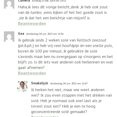
Cuinera
dinsdag 02 dec 2014 om 18:53
Haha,ik lees dit vorige bericht,denk ,ik heb ook zout
van de Jumbo ,eens kijken of het het goede zout is
,zie ik dat het een berichtje van mijzelf is
Beantwoorden
Gea
donderdag 04 jun 2015 om 14:36
Ik gebruik sinds 2 weken sole van Keltisch zeezout
(pit&pit;) en heb vrij veel hoofdpijn én een snelle pols,
boven de 100 per minuut, ik gebruikte de sole
s'avonds maar ben nu overgegaan op s'morgens en het
blijft zo. Is dit iets wat anderen ook herkennen en wat
gaat afnemen?
Beantwoorden
Smakelijck
donderdag 04 jun 2015 om 16:47
Ik herken het niet, maar wie weet anderen
wel? Ik zou even stoppen met het drinken van
solé. Heb je normaal ook snel last als je
teveel zout eet? Heb je een te hoog
geconcentreerde solé gemaakt?
Beantwoorden