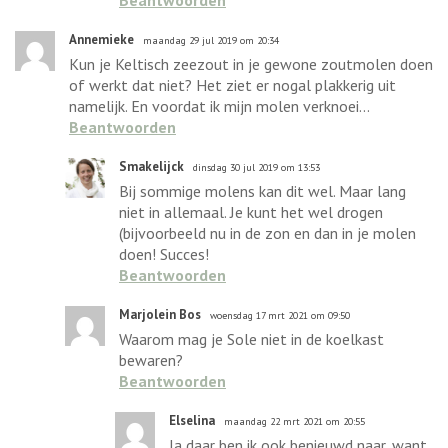
Annemieke
maandag 29 jul 2019 om 20:34
Kun je Keltisch zeezout in je gewone zoutmolen doen
of werkt dat niet? Het ziet er nogal plakkerig uit
namelijk. En voordat ik mijn molen verknoei...
Beantwoorden
Smakelijck
dinsdag 30 jul 2019 om 13:53
Bij sommige molens kan dit wel. Maar lang
niet in allemaal. Je kunt het wel drogen
(bijvoorbeeld nu in de zon en dan in je molen
doen! Succes!
Beantwoorden
Marjolein Bos
woensdag 17 mrt 2021 om 09:50
Waarom mag je Sole niet in de koelkast
bewaren?
Beantwoorden
Elselina
maandag 22 mrt 2021 om 20:55
Ja daar ben ik ook benieuwd naar, want