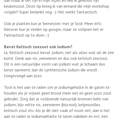
dan maal ik het fijn in mijn vijzel en heb ik gewoon fijn
keukenzout. Deze tip kreeg ik van iemand die mijn workshop
volgde!! Super bedankt nog ;-) Het werkt fantastisch.
Ook je planten kun je 'bemesten' met je Solé. Meer info
hierover kun je vinden op google, maar ze schijnen het er
fantastisch op te doen ;-)
Bevat Keltisch zeezout ook Jodium?
Ja, Keltisch zeezout bevat jodium, net als alles wat uit de zee
komt. Denk aan vis, zeewieren en dus ook keltisch zeezout.
Dit is een natuurlijke vorm van jodium wat je lichaam dus
beter opneemt dan de synthetische jodium die wordt
toegevoegd aan jozo.
Toch is het aan te raden om je jodiumgehalte in de gaten te
houden als je vrijwel geen brood meer eet en geen jozo zout
gebruikt. Zorg dat je voldoende natuurlijk bronnen hebt van
jodium, bijv. witte vis, zeewieren (bijv.nori), kelpnoodles,
keltisch zout etc. Als je dit niet vaak of nooit eet, dan is het
aan te raden je jodiumgehalte te laten nakijken en evt. een