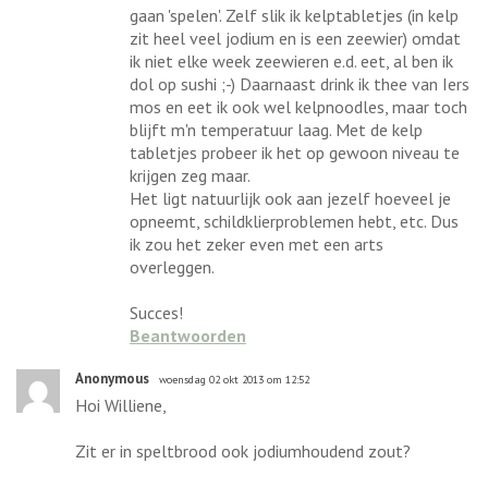
gaan 'spelen'. Zelf slik ik kelptabletjes (in kelp
zit heel veel jodium en is een zeewier) omdat
ik niet elke week zeewieren e.d. eet, al ben ik
dol op sushi ;-) Daarnaast drink ik thee van Iers
mos en eet ik ook wel kelpnoodles, maar toch
blijft m'n temperatuur laag. Met de kelp
tabletjes probeer ik het op gewoon niveau te
krijgen zeg maar.
Het ligt natuurlijk ook aan jezelf hoeveel je
opneemt, schildklierproblemen hebt, etc. Dus
ik zou het zeker even met een arts
overleggen.
Succes!
Beantwoorden
Anonymous
woensdag 02 okt 2013 om 12:52
Hoi Williene,
Zit er in speltbrood ook jodiumhoudend zout?