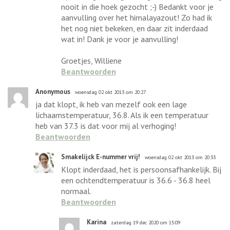
nooit in die hoek gezocht ;-) Bedankt voor je
aanvulling over het himalayazout! Zo had ik
het nog niet bekeken, en daar zit inderdaad
wat in! Dank je voor je aanvulling!
Groetjes, Williene
Beantwoorden
Anonymous
woensdag 02 okt 2013 om 20:27
ja dat klopt, ik heb van mezelf ook een lage
lichaamstemperatuur, 36.8. Als ik een temperatuur
heb van 37.3 is dat voor mij al verhoging!
Beantwoorden
Smakelijck E-nummer vrij!
woensdag 02 okt 2013 om 20:33
Klopt inderdaad, het is persoonsafhankelijk. Bij
een ochtendtemperatuur is 36.6 - 36.8 heel
normaal.
Beantwoorden
Karina
zaterdag 19 dec 2020 om 15:09