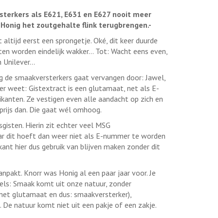
sterkers als E621, E631 en E627 nooit meer
Honig het zoutgehalte flink terugbrengen.-
altijd eerst een sprongetje. Oké, dit keer duurde
nten worden eindelijk wakker… Tot: Wacht eens even,
n Unilever…
ig de smaakversterkers gaat vervangen door: Jawel,
 weet: Gistextract is een glutamaat, net als E-
rikanten. Ze vestigen even alle aandacht op zich en
 prijs dan. Die gaat wél omhoog.
gisten. Hierin zit echter veel MSG
 dit hoeft dan weer niet als E-nummer te worden
kant hier dus gebruik van blijven maken zonder dit
anpakt. Knorr was Honig al een paar jaar voor. Je
els: Smaak komt uit onze natuur, zonder
met glutamaat en dus: smaakversterker),
 De natuur komt niet uit een pakje of een zakje.