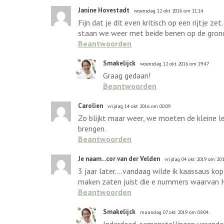
Janine Hovestadt
woensdag 12 okt 2016 om 11:14
Fijn dat je dit even kritisch op een rijtje 
staan we weer met beide benen op de grond
Beantwoorden
Smakelijck
woensdag 12 okt 2016 om 19:47
Graag gedaan!
Beantwoorden
Carolien
vrijdag 14 okt 2016 om 00:09
Zo blijkt maar weer, we moeten de kleine l
brengen.
Beantwoorden
Je naam...cor van der Velden
vrijdag 04 okt 2019 om 20:
3 jaar later....vandaag wilde ik kaassaus k
maken zaten juist die e nummers waarvan H
Beantwoorden
Smakelijck
maandag 07 okt 2019 om 08:04