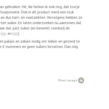
gebruiken. Hé, die herken ik ook nog, dat trucje
Soepcreatie. Ook in dit product werd een stuk
 en dus hart- en vaatziekten. Vervolgens hebben ze
orten suiker. En laten onderzoeken nu aantonen dat
r dat juist suiker (en bewerkt voedsel) de
s
hier
en
hier
)
 geen pakjes en zakjes nodig om lekker en gezond te
e E-nummers en geen suikers bevatten. Dan nóg
.
Print recept