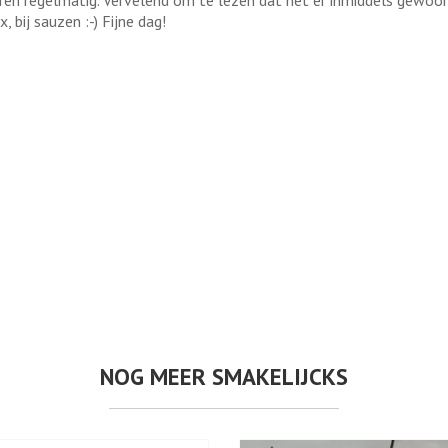
en regelmatig. Vervelend om te lezen dat het er inmiddels gewoon 
, bij sauzen :-) Fijne dag!
NOG MEER SMAKELIJCKS