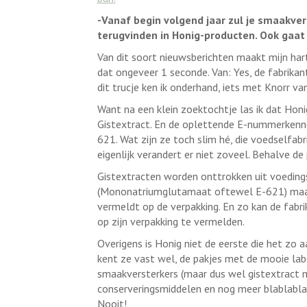
-Vanaf begin volgend jaar zul je smaakver
terugvinden in Honig-producten. Ook gaat 
Van dit soort nieuwsberichten maakt mijn hart 
dat ongeveer 1 seconde. Van: Yes, de fabrika
dit trucje ken ik onderhand, iets met Knorr va
Want na een klein zoektochtje las ik dat Hon
Gistextract. En de oplettende E-nummerkenner
621. Wat zijn ze toch slim hé, die voedselfab
eigenlijk verandert er niet zoveel. Behalve de
Gistextracten worden onttrokken uit voedings
(Mononatriumglutamaat oftewel E-621) maar
vermeldt op de verpakking. En zo kan de fabri
op zijn verpakking te vermelden.
Overigens is Honig niet de eerste die het zo a
kent ze vast wel, de pakjes met de mooie lab
smaakversterkers (maar dus wel gistextract 
conserveringsmiddelen en nog meer blablabla.
Nooit!