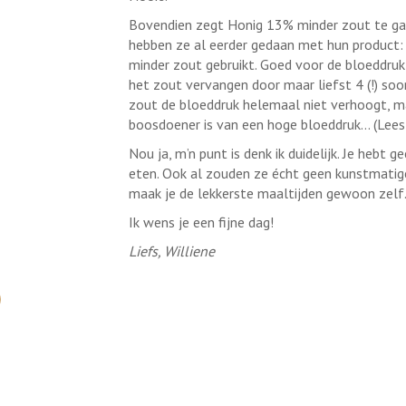
Bovendien zegt Honig 13% minder zout te gaan 
hebben ze al eerder gedaan met hun product: 
minder zout gebruikt. Goed voor de bloeddruk
het zout vervangen door maar liefst 4 (!) so
zout de bloeddruk helemaal niet verhoogt, maa
boosdoener is van een hoge bloeddruk… (Lee
Nou ja, m’n punt is denk ik duidelijk. Je hebt
eten. Ook al zouden ze écht geen kunstmatig
maak je de lekkerste maaltijden gewoon zelf
Ik wens je een fijne dag!
Liefs, Williene