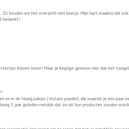
zet... Zo houden we het overzicht een beetje. Mijn hart maakte idd o
. bedankt!
ettertjes blijven lezen! Maar je begrijpt gewoon niet dat het toe
19
open en in de Honig pakjes ( instant poeder), die waaruit je een paa
onig 3 jaar geleden meldde dat ze uit hun producten zouden word