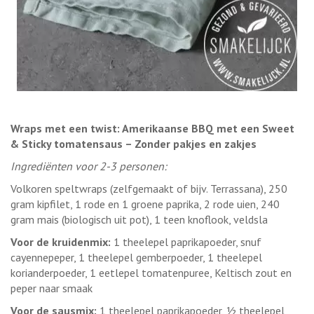
Wraps met een twist: Amerikaanse BBQ met een Sweet
& Sticky tomatensaus – Zonder pakjes en zakjes
Ingrediënten voor 2-3 personen:
Volkoren speltwraps (zelfgemaakt of bijv. Terrassana), 250
gram kipfilet, 1 rode en 1 groene paprika, 2 rode uien, 240
gram mais (biologisch uit pot), 1 teen knoflook, veldsla
Voor de kruidenmix:
1 theelepel paprikapoeder, snuf
cayennepeper, 1 theelepel gemberpoeder, 1 theelepel
korianderpoeder, 1 eetlepel tomatenpuree, Keltisch zout en
peper naar smaak
Voor de sausmix:
1 theelepel paprikapoeder, ½ theelepel