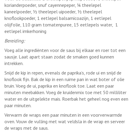
korianderpoeder, snuf cayennepeper, ¼ theelepel
kaneelpoeder, ½ theelepel uipoeder, ½ theelepel
knoflookpoeder, 1 eetlepel balsamicoazijn, 1 eetlepel
olijfolie, 110 gram tomatenpuree, 15 eetlepels water, 1
eetlepel imkerhoning
Bereiding:
Voeg alle ingrediënten voor de saus bij elkaar en roer tot een
sausje. Laat apart staan zodat de smaken goed kunnen
intrekken.
Snijd de kip in repen, evenals de paprika’s, rode ui en snijd de
knoflook fijn. Bak de kip in een ruime pan in wat boter of olie
bruin. Voeg de ui, paprika en knoflook toe. Laat een paar
minuten meebakken. Voeg de kruidenmix toe met 50 milliliter
water en de uitgelekte mais. Roerbak het geheel nog even een
paar minuten.
Verwarm de wraps een paar minuten in een voorverwarmde
oven. Vouw de vulling met wat veldsla in de wrap en serveer
de wraps met de saus.