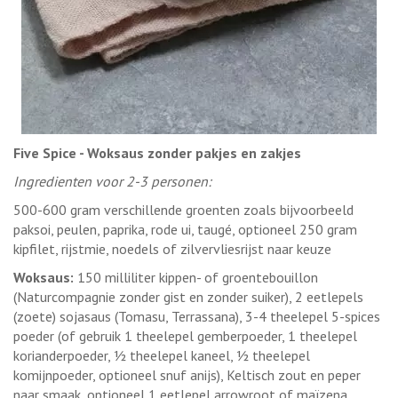
Five Spice - Woksaus zonder pakjes en zakjes
Ingredienten voor 2-3 personen:
500-600 gram verschillende groenten zoals bijvoorbeeld
paksoi, peulen, paprika, rode ui, taugé, optioneel 250 gram
kipfilet, rijstmie, noedels of zilvervliesrijst naar keuze
Woksaus:
150 milliliter kippen- of groentebouillon
(Naturcompagnie zonder gist en zonder suiker), 2 eetlepels
(zoete) sojasaus (Tomasu, Terrassana), 3-4 theelepel 5-spices
poeder (of gebruik 1 theelepel gemberpoeder, 1 theelepel
korianderpoeder, ½ theelepel kaneel, ½ theelepel
komijnpoeder, optioneel snuf anijs), Keltisch zout en peper
naar smaak, optioneel 1 eetlepel arrowroot of maïzena