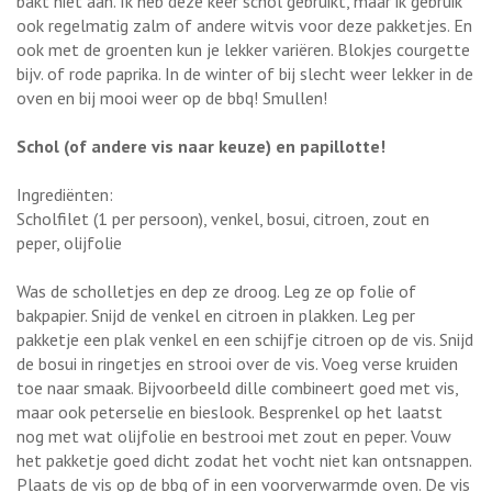
bakt niet aan. Ik heb deze keer schol gebruikt, maar ik gebruik
ook regelmatig zalm of andere witvis voor deze pakketjes. En
ook met de groenten kun je lekker variëren. Blokjes courgette
bijv. of rode paprika. In de winter of bij slecht weer lekker in de
oven en bij mooi weer op de bbq! Smullen!
Schol (of andere vis naar keuze) en papillotte!
Ingrediënten:
Scholfilet (1 per persoon), venkel, bosui, citroen, zout en
peper, olijfolie
Was de scholletjes en dep ze droog. Leg ze op folie of
bakpapier. Snijd de venkel en citroen in plakken. Leg per
pakketje een plak venkel en een schijfje citroen op de vis. Snijd
de bosui in ringetjes en strooi over de vis. Voeg verse kruiden
toe naar smaak. Bijvoorbeeld dille combineert goed met vis,
maar ook peterselie en bieslook. Besprenkel op het laatst
nog met wat olijfolie en bestrooi met zout en peper. Vouw
het pakketje goed dicht zodat het vocht niet kan ontsnappen.
Plaats de vis op de bbq of in een voorverwarmde oven. De vis