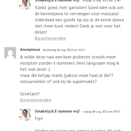
Smakelijck E-nummer vrij!
vrijdag 23 aug 2013 om 21:40
Klinkt goed, met garnalen! Goed idee ook om
de kerriedjawa te vervangen voor massala!
Inderdaad een goede tip als je de kerrie djawa
niet meer kunt vinden! Dank je wel voor het
delen!
Beantwoorden
Anonymous
donderdag 08 aug 2013 om 10:11
ik wilde deze nasi een keer proberen. steeds meer
recepten zonder e nummers. heel langzaam mag ik
het ook leren :)
maar die ketjap manis (yakso) waar haal je die??
natuurwinkel of ook bij de supermarkt?
Groetjes!!
Beantwoorden
Smakelijck E-nummer vrij!
vrijdag 09 aug 2013 om 09:57
Fijn!
Hierboven staan een aantal reacties die ook