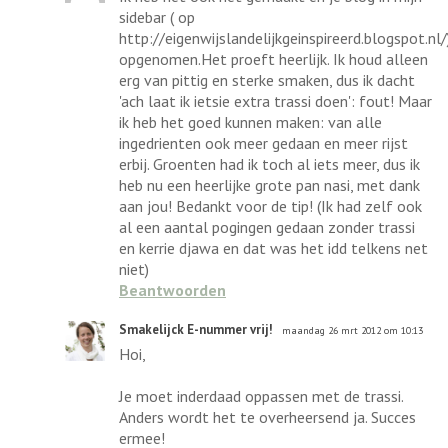
sidebar ( op
http://eigenwijslandelijkgeinspireerd.blogspot.nl/
opgenomen.Het proeft heerlijk. Ik houd alleen
erg van pittig en sterke smaken, dus ik dacht
'ach laat ik ietsie extra trassi doen': fout! Maar
ik heb het goed kunnen maken: van alle
ingedrienten ook meer gedaan en meer rijst
erbij. Groenten had ik toch al iets meer, dus ik
heb nu een heerlijke grote pan nasi, met dank
aan jou! Bedankt voor de tip! (Ik had zelf ook
al een aantal pogingen gedaan zonder trassi
en kerrie djawa en dat was het idd telkens net
niet)
Beantwoorden
Smakelijck E-nummer vrij!
maandag 26 mrt 2012 om 10:13
Hoi,
Je moet inderdaad oppassen met de trassi.
Anders wordt het te overheersend ja. Succes
ermee!