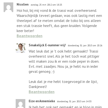
Nicolien
zondag 25 mrt 2012 om 18:25
Hoi hoi, bij mij vond ik de trassi wat overheersend.
Waarschijnlijk teveel gedaan, was ook lastig met een
theelepel af te meten omdat de toko bij ons alleen
een stuk trassie heeft, dus geen kruiden. Volgende
keer beter!
Beantwoorden
Smakelijck E-nummer vrij!
donderdag 31 jan 2013 om 20:26
Wat leuk dat je 't ook hebt gemaakt! Trassi
overheerst snel. Als je het toch wat pittiger
wilt maken zou ik er een rode peper in doen.
Evt. met zaadjes. Nou ja, je hebt nu in ieder
geval genoeg ;-)
Leuk dat je me hebt toegevoegd in de lijst,
Dankjewel!
Beantwoorden
Eize en Annemieke
donderdag 31 jan 2013 om 14:33
Ik heb het ook net gemaakt en je blog in mijn