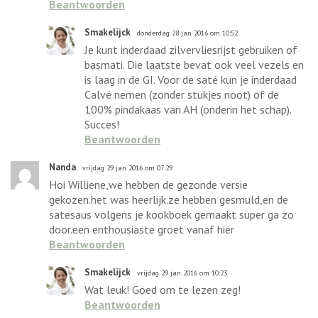
Beantwoorden
Smakelijck
donderdag 28 jan 2016 om 10:52
Je kunt inderdaad zilvervliesrijst gebruiken of
basmati. Die laatste bevat ook veel vezels en
is laag in de GI. Voor de saté kun je inderdaad
Calvé nemen (zonder stukjes noot) of de
100% pindakaas van AH (onderin het schap).
Succes!
Beantwoorden
Nanda
vrijdag 29 jan 2016 om 07:29
Hoi Williene,we hebben de gezonde versie
gekozen.het was heerlijk.ze hebben gesmuld,en de
satesaus volgens je kookboek gemaakt super ga zo
door.een enthousiaste groet vanaf hier
Beantwoorden
Smakelijck
vrijdag 29 jan 2016 om 10:23
Wat leuk! Goed om te lezen zeg!
Beantwoorden