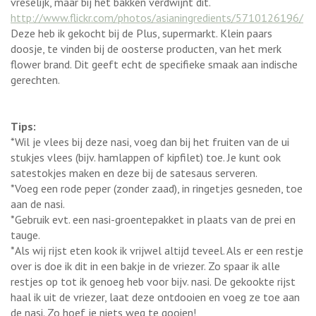
vreselijk, maar bij het bakken verdwijnt dit.
http://www.flickr.com/photos/asianingredients/5710126196/
Deze heb ik gekocht bij de Plus, supermarkt. Klein paars
doosje, te vinden bij de oosterse producten, van het merk
flower brand. Dit geeft echt de specifieke smaak aan indische
gerechten.
Tips:
*Wil je vlees bij deze nasi, voeg dan bij het fruiten van de ui
stukjes vlees (bijv. hamlappen of kipfilet) toe. Je kunt ook
satestokjes maken en deze bij de satesaus serveren.
*Voeg een rode peper (zonder zaad), in ringetjes gesneden, toe
aan de nasi.
*Gebruik evt. een nasi-groentepakket in plaats van de prei en
tauge.
*Als wij rijst eten kook ik vrijwel altijd teveel. Als er een restje
over is doe ik dit in een bakje in de vriezer. Zo spaar ik alle
restjes op tot ik genoeg heb voor bijv. nasi. De gekookte rijst
haal ik uit de vriezer, laat deze ontdooien en voeg ze toe aan
de nasi. Zo hoef je niets weg te gooien!