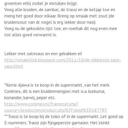
groenten erbij zodat je eistukjes krijgt.
Voeg alle kruiden, de sambal, de trassi en de ketjap toe en
meng het goed door elkaar. Breng op smaak met zout (de
kruidenzout van dr. vogel is erg lekker door nasi).
Voeg nu de gekookte rijst toe, en roerbak dit nog even mee
tot alles goed verwarmt is.
Lekker met satesaus en een gebakken ei!
http://smakelijck.blogspot.com/2011/10/de-lekkerste-sate-
saus.html
*Kerrie djawa is te koop in de supermarkt, van het merk
Conimex, dit is een kruidenmengsel met o.a. kurkuma,
koriander, karwij, peper etc.
http://www.conimex.nl/frameset.php?
source=/producten/product.php%3Fobjid%3D187785
**Trassi is te koop bij de toko of in de supermarkt. Let goed op
E-nummers. Trassi zijn fijngeperste garnalen. Het stinkt