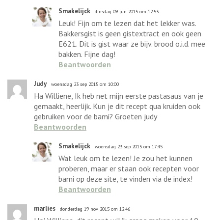
Smakelijck
dinsdag 09 jun 2015 om 12:53
Leuk! Fijn om te lezen dat het lekker was.
Bakkersgist is geen gistextract en ook geen
E621. Dit is gist waar ze bijv. brood o.i.d. mee
bakken. Fijne dag!
Beantwoorden
Judy
woensdag 23 sep 2015 om 10:00
Ha Williene, Ik heb net mijn eerste pastasaus van je
gemaakt, heerlijk. Kun je dit recept qua kruiden ook
gebruiken voor de bami? Groeten judy
Beantwoorden
Smakelijck
woensdag 23 sep 2015 om 17:45
Wat leuk om te lezen! Je zou het kunnen
proberen, maar er staan ook recepten voor
bami op deze site, te vinden via de index!
Beantwoorden
marlies
donderdag 19 nov 2015 om 12:46