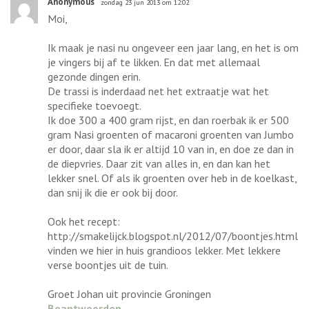
Anonymous
zondag 23 jun 2013 om 12:02
Moi,
Ik maak je nasi nu ongeveer een jaar lang, en het is om
je vingers bij af te likken. En dat met allemaal
gezonde dingen erin.
De trassi is inderdaad net het extraatje wat het
specifieke toevoegt.
Ik doe 300 a 400 gram rijst, en dan roerbak ik er 500
gram Nasi groenten of macaroni groenten van Jumbo
er door, daar sla ik er altijd 10 van in, en doe ze dan in
de diepvries. Daar zit van alles in, en dan kan het
lekker snel. Of als ik groenten over heb in de koelkast,
dan snij ik die er ook bij door.
Ook het recept:
http://smakelijck.blogspot.nl/2012/07/boontjes.html
vinden we hier in huis grandioos lekker. Met lekkere
verse boontjes uit de tuin.
Groet Johan uit provincie Groningen
Beantwoorden