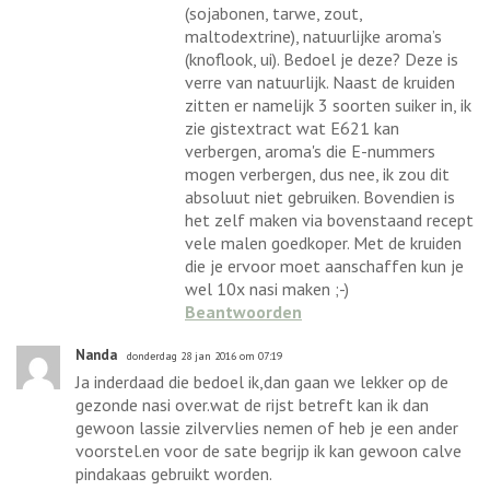
(sojabonen, tarwe, zout,
maltodextrine), natuurlijke aroma’s
(knoflook, ui). Bedoel je deze? Deze is
verre van natuurlijk. Naast de kruiden
zitten er namelijk 3 soorten suiker in, ik
zie gistextract wat E621 kan
verbergen, aroma's die E-nummers
mogen verbergen, dus nee, ik zou dit
absoluut niet gebruiken. Bovendien is
het zelf maken via bovenstaand recept
vele malen goedkoper. Met de kruiden
die je ervoor moet aanschaffen kun je
wel 10x nasi maken ;-)
Beantwoorden
Nanda
donderdag 28 jan 2016 om 07:19
Ja inderdaad die bedoel ik,dan gaan we lekker op de
gezonde nasi over.wat de rijst betreft kan ik dan
gewoon lassie zilvervlies nemen of heb je een ander
voorstel.en voor de sate begrijp ik kan gewoon calve
pindakaas gebruikt worden.