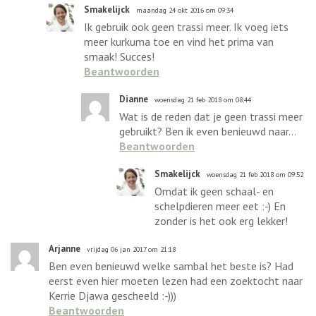
Smakelijck
maandag 24 okt 2016 om 09:34
Ik gebruik ook geen trassi meer. Ik voeg iets
meer kurkuma toe en vind het prima van
smaak! Succes!
Beantwoorden
Dianne
woensdag 21 feb 2018 om 08:44
Wat is de reden dat je geen trassi meer
gebruikt? Ben ik even benieuwd naar...
Beantwoorden
Smakelijck
woensdag 21 feb 2018 om 09:52
Omdat ik geen schaal- en
schelpdieren meer eet :-) En
zonder is het ook erg lekker!
Arjanne
vrijdag 06 jan 2017 om 21:18
Ben even benieuwd welke sambal het beste is? Had
eerst even hier moeten lezen had een zoektocht naar
Kerrie Djawa gescheeld :-)))
Beantwoorden