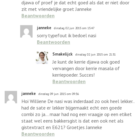
djawa of proef je dat echt goed als dat er niet door
zit met vriendelijke groet Janneke
Beantwoorden
janneke
dinsdag 02 jun 2015 om 15:47
sorry typefout ik bedoel nasi
Beantwoorden
Smakelijck
dinsdag 02 jun 2015 om 21:31
Je kunt de kerrie djawa ook goed
vervangen door kerrie masala of
kerriepoeder. Succes!
Beantwoorden
janneke
dinsdag 09 jun 2015 om 09:36
Hoi Williene De nasi was inderdaad zo ook heel lekker..
had de sate er lekker bijgemaakt echt een goede
combi zo ja... maar had nog een vraagje op een etiket
staat wel eens bakkersgist is dat een ook net als
gistextract en E621? Groetjes Janneke
Beantwoorden