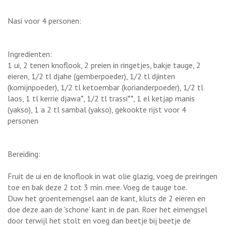
Nasi voor 4 personen:
Ingredienten:
1 ui, 2 tenen knoflook, 2 preien in ringetjes, bakje tauge, 2
eieren, 1/2 tl djahe (gemberpoeder), 1/2 tl djinten
(komijnpoeder), 1/2 tl ketoembar (korianderpoeder), 1/2 tl
laos, 1 tl kerrie djawa*, 1/2 tl trassi**, 1 el ketjap manis
(yakso), 1 a 2 tl sambal (yakso), gekookte rijst voor 4
personen
Bereiding:
Fruit de ui en de knoflook in wat olie glazig, voeg de preiringen
toe en bak deze 2 tot 3 min. mee. Voeg de tauge toe.
Duw het groentemengsel aan de kant, kluts de 2 eieren en
doe deze aan de 'schone' kant in de pan. Roer het eimengsel
door terwijl het stolt en voeg dan beetje bij beetje de