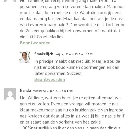
Hoi Williene, dit recept wil.ik graag maken voor 10
personen, en graag van te voren klaarmaken. Maar hoe
moet ik dat doen met de rijst? Want die kook jij eerst
en daarna nog bakken. Maar kan dat ook als je de nasi
van tevoren klaarmaakt? Dan wordt de rijst toch voor
de 2e keer gebakken bij het opwarmen of maakt dat
niet uit? Groet Marlies
Beantwoorden
Smakelijck
vrijdag 20 nov 2015 om 13:53
In principe maakt dat niet uit. Maar je zou de
rijst er ook koud kunnen doormengen en dan
later opwarmen. Succes!
Beantwoorden
Nanda
woensdag 27 jan 2016 om 17:08
Hoi Williene, wat een heerlijke re epten allemaal we
genieten volop. Even een vraagje wil morgen je nasi
klaar maken,maar zag nu op kruiden zakje van inproba
nasi kruiden dat daar alles in zit wat jij bij je nasi s hrijf
en er staat aan de voorkant van het zakje
100%natuurlijk kan ik er dan van uit gaan dat dit dus