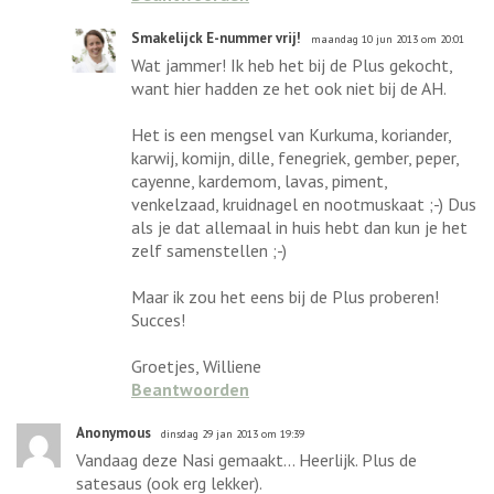
Smakelijck E-nummer vrij!
maandag 10 jun 2013 om 20:01
Wat jammer! Ik heb het bij de Plus gekocht,
want hier hadden ze het ook niet bij de AH.
Het is een mengsel van Kurkuma, koriander,
karwij, komijn, dille, fenegriek, gember, peper,
cayenne, kardemom, lavas, piment,
venkelzaad, kruidnagel en nootmuskaat ;-) Dus
als je dat allemaal in huis hebt dan kun je het
zelf samenstellen ;-)
Maar ik zou het eens bij de Plus proberen!
Succes!
Groetjes, Williene
Beantwoorden
Anonymous
dinsdag 29 jan 2013 om 19:39
Vandaag deze Nasi gemaakt... Heerlijk. Plus de
satesaus (ook erg lekker).