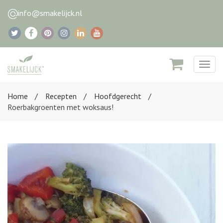
info@smakelijck.nl
Togg
navig
Home
Recepten
Hoofdgerecht
Roerbakgroenten met woksaus!