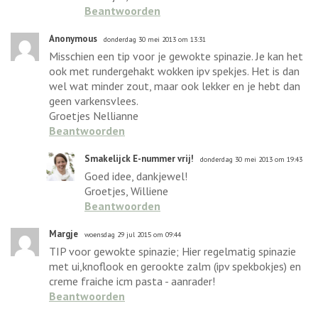
Beantwoorden
Anonymous
donderdag 30 mei 2013 om 13:31
Misschien een tip voor je gewokte spinazie. Je kan het
ook met rundergehakt wokken ipv spekjes. Het is dan
wel wat minder zout, maar ook lekker en je hebt dan
geen varkensvlees.
Groetjes Nellianne
Beantwoorden
Smakelijck E-nummer vrij!
donderdag 30 mei 2013 om 19:43
Goed idee, dankjewel!
Groetjes, Williene
Beantwoorden
Margje
woensdag 29 jul 2015 om 09:44
TIP voor gewokte spinazie; Hier regelmatig spinazie
met ui,knoflook en gerookte zalm (ipv spekbokjes) en
creme fraiche icm pasta - aanrader!
Beantwoorden