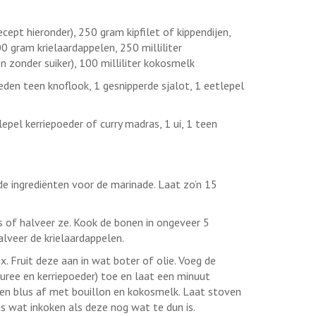
cept hieronder), 250 gram kipfilet of kippendijen,
 gram krielaardappelen, 250 milliliter
 zonder suiker), 100 milliliter kokosmelk
eden teen knoflook, 1 gesnipperde sjalot, 1 eetlepel
pel kerriepoeder of curry madras, 1 ui, 1 teen
 de ingrediënten voor de marinade. Laat zo’n 15
s of halveer ze. Kook de bonen in ongeveer 5
lveer de krielaardappelen.
x. Fruit deze aan in wat boter of olie. Voeg de
uree en kerriepoeder) toe en laat een minuut
 en blus af met bouillon en kokosmelk. Laat stoven
us wat inkoken als deze nog wat te dun is.