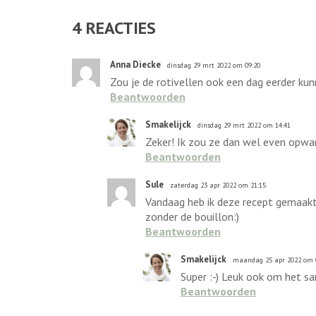
4
REACTIES
Anna Diecke
dinsdag 29 mrt 2022 om 09:20
Zou je de rotivellen ook een dag eerder k
Beantwoorden
Smakelijck
dinsdag 29 mrt 2022 om 14:41
Zeker! Ik zou ze dan wel even opwa
Beantwoorden
Sule
zaterdag 23 apr 2022 om 21:15
Vandaag heb ik deze recept gemaakt 
zonder de bouillon:)
Beantwoorden
Smakelijck
maandag 25 apr 2022 om 
Super :-) Leuk ook om het s
Beantwoorden