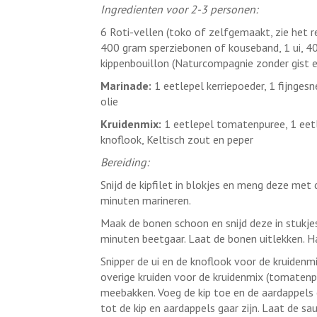
Ingredienten voor 2-3 personen:
6 Roti-vellen (toko of zelfgemaakt, zie het re
400 gram sperziebonen of kouseband, 1 ui, 400
kippenbouillon (Naturcompagnie zonder gist en
Marinade:
1 eetlepel kerriepoeder, 1 fijngesn
olie
Kruidenmix:
1 eetlepel tomatenpuree, 1 eetle
knoflook, Keltisch zout en peper
Bereiding:
Snijd de kipfilet in blokjes en meng deze met
minuten marineren.
Maak de bonen schoon en snijd deze in stukje
minuten beetgaar. Laat de bonen uitlekken. Ha
Snipper de ui en de knoflook voor de kruidenmi
overige kruiden voor de kruidenmix (tomatenp
meebakken. Voeg de kip toe en de aardappels
tot de kip en aardappels gaar zijn. Laat de sa