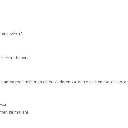
unnen maken?
rmen in de oven.
samen met mijn man en de kinderen zaten te juichen dat dit voortaa
09:42
amen te maken!