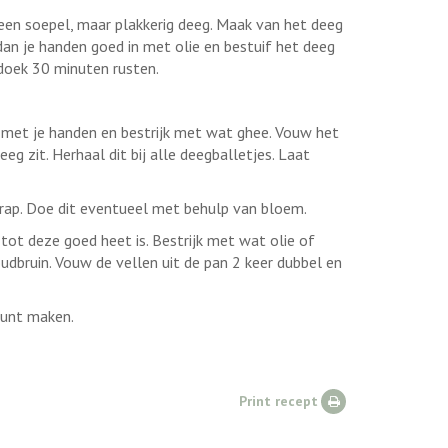
 een soepel, maar plakkerig deeg. Maak van het deeg
t dan je handen goed in met olie en bestuif het deeg
doek 30 minuten rusten.
met je handen en bestrijk met wat ghee. Vouw het
eg zit. Herhaal dit bij alle deegballetjes. Laat
wrap. Doe dit eventueel met behulp van bloem.
tot deze goed heet is. Bestrijk met wat olie of
udbruin. Vouw de vellen uit de pan 2 keer dubbel en
 kunt maken.
Print recept