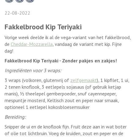
22-08-2022
Fakkelbrood Kip Teriyaki
Vorige week deelde ik al de vega-variant van het fakkelbrood,
de
Cheddar-Mozzarella
, vandaag de variant met kip. Fijne
dag!
Fakkelbrood Kip Teriyaki - Zonder pakjes en zakjes!
Ingrediënten voor 3 wraps:
3 wraps (volkoren, glutenvrij of
zelfgemaakt
), 1 kipfilet, 1 ui,
2 tenen knoflook, 3 eetlepels sojasaus (of gebruik ketjap
manis), ½ theelepel gemberpoeder, snuf cayennepeper,
mespuntje mosterd, Keltisch zout en peper naar smaak,
optioneel 1 eetlepel kokosbloesemsuiker
Bereiding:
Snipper de ui en de knoflook fijn. Fruit deze aan in wat boter
of olie tot lichtbruin. Voeg de kruiden, zout en peper en de