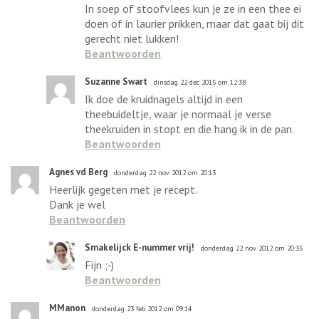
In soep of stoofvlees kun je ze in een thee ei
doen of in laurier prikken, maar dat gaat bij dit
gerecht niet lukken!
Beantwoorden
Suzanne Swart
dinsdag 22 dec 2015 om 12:38
Ik doe de kruidnagels altijd in een
theebuideltje, waar je normaal je verse
theekruiden in stopt en die hang ik in de pan.
Beantwoorden
Agnes vd Berg
donderdag 22 nov 2012 om 20:13
Heerlijk gegeten met je recept.
Dank je wel
Beantwoorden
Smakelijck E-nummer vrij!
donderdag 22 nov 2012 om 20:35
Fijn ;-)
Beantwoorden
MManon
donderdag 23 feb 2012 om 09:14