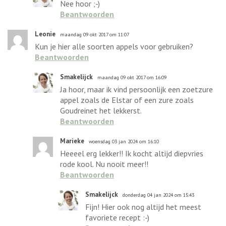
Nee hoor ;-)
Beantwoorden
Leonie
maandag 09 okt 2017 om 11:07
Kun je hier alle soorten appels voor gebruiken?
Beantwoorden
Smakelijck
maandag 09 okt 2017 om 16:09
Ja hoor, maar ik vind persoonlijk een zoetzure
appel zoals de Elstar of een zure zoals
Goudreinet het lekkerst.
Beantwoorden
Marieke
woensdag 03 jan 2024 om 16:10
Heeeel erg lekker!! Ik kocht altijd diepvries
rode kool. Nu nooit meer!!
Beantwoorden
Smakelijck
donderdag 04 jan 2024 om 15:43
Fijn! Hier ook nog altijd het meest
favoriete recept :-)