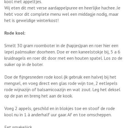
kool met appeltjes.
Wij eten dit met verse aardappelpuree en heerlijke hachee. Je
hebt voor dit complete menu wel een middagje nodig, maar
het is geweldige winterkost!
Rode kool:
Smelt 30 gram roomboter in de (hapjes)pan en roer hier een
lepel palmsuiker doorheen. Doe er een kaneelstokje bij, 5 a 6
kruidnagels en roer dit door met een houten spatel. Los zo de
suiker op in de boter.
Doe de fijngesneden rode kool (ik gebruik een halve) bij het
mengsel, en voeg direct een glas rode wijn toe, 2 eetlepels
rode wijnazijn of balsamicoazijn en wat zout. Leg het deksel
op de pan en breng het aan de kook.
Voeg 2 appels, geschild en in blokjes toe en stoof de rode
kool nu in 1 á anderhalf uur gaar. Af en toe omscheppen.
Eet smakelijck,