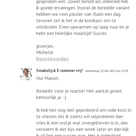
gesproken wel. Zowel bereid als onbereid heb
ik goede ervaringen. Vooral de bereidde variant
hebben we veel plezier van. Ruim een dag
tevoren zet ik het in de koelkast om te
ontdooien. Even opwarmen op laag vuur en je
hebt een heerlijke maaltijd! Succes.
groetjes,
Michelle
Beantwoorden
Smakelijck E-nummer vrij!
donderdag 23 feb 2012 om 13:29
Hoi Manon,
Bedankt voor je reactie! Het aantal groeit
behoorlijk ja :-)
Ik heb het nog niet geprobeerd om rode kool in
te vriezen. Als ik zoiets wil uitproberen dan
vries ik een restje wat overgebleven is in, dan
verwarm ik dat bijv. een week later en dan kijk
ik of het een succes was. Het is inderdaad