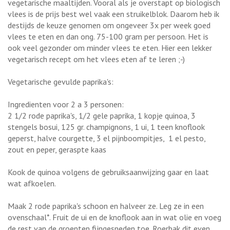
vegetarische maaltijden. Vooral als je overstapt op biologisch
vlees is de prijs best wel vaak een struikelblok. Daarom heb ik
destijds de keuze genomen om ongeveer 3x per week goed
vlees te eten en dan ong. 75-100 gram per persoon. Het is
ook veel gezonder om minder vlees te eten. Hier een lekker
vegetarisch recept om het vlees eten af te leren ;-)
Vegetarische gevulde paprika's:
Ingredienten voor 2 a 3 personen:
2 1/2 rode paprika's, 1/2 gele paprika, 1 kopje quinoa, 3
stengels bosui, 125 gr. champignons, 1 ui, 1 teen knoflook
geperst, halve courgette, 3 el pijnboompitjes, 1 el pesto,
zout en peper, geraspte kaas
Kook de quinoa volgens de gebruiksaanwijzing gaar en laat
wat afkoelen.
Maak 2 rode paprika's schoon en halveer ze. Leg ze in een
ovenschaal*. Fruit de ui en de knoflook aan in wat olie en voeg
de rest van de groenten fijngesneden toe. Roerbak dit even