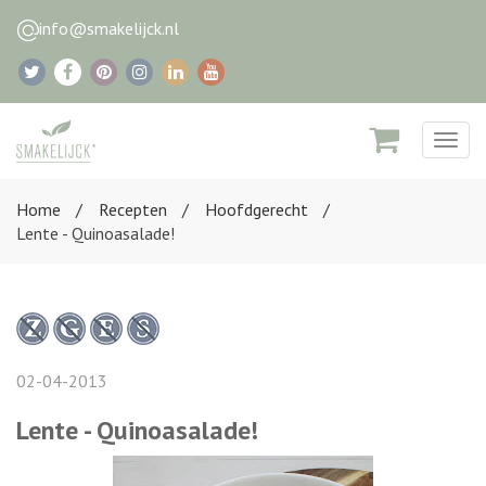
info@smakelijck.nl
Togg
navig
Home
Recepten
Hoofdgerecht
Lente - Quinoasalade!
02-04-2013
Lente - Quinoasalade!