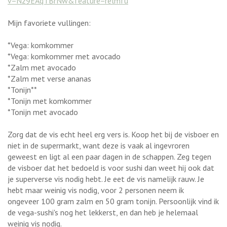
v=Nz9EAqTBrNw&feature=relmfu
Mijn favoriete vullingen:
*Vega: komkommer
*Vega: komkommer met avocado
*Zalm met avocado
*Zalm met verse ananas
*Tonijn**
*Tonijn met komkommer
*Tonijn met avocado
Zorg dat de vis echt heel erg vers is. Koop het bij de visboer en
niet in de supermarkt, want deze is vaak al ingevroren
geweest en ligt al een paar dagen in de schappen. Zeg tegen
de visboer dat het bedoeld is voor sushi dan weet hij ook dat
je superverse vis nodig hebt. Je eet de vis namelijk rauw. Je
hebt maar weinig vis nodig, voor 2 personen neem ik
ongeveer 100 gram zalm en 50 gram tonijn. Persoonlijk vind ik
de vega-sushi's nog het lekkerst, en dan heb je helemaal
weinig vis nodig.