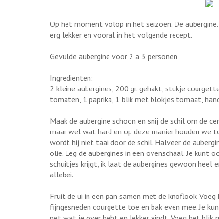
Op het moment volop in het seizoen. De aubergine. 
erg lekker en vooral in het volgende recept.
Gevulde aubergine voor 2 a 3 personen
Ingredienten:
2 kleine aubergines, 200 gr. gehakt, stukje courgette
tomaten, 1 paprika, 1 blik met blokjes tomaat, handj
Maak de aubergine schoon en snij de schil om de cent
maar wel wat hard en op deze manier houden we to
wordt hij niet taai door de schil. Halveer de auberg
olie. Leg de aubergines in een ovenschaal. Je kunt 
schuitjes krijgt, ik laat de aubergines gewoon heel
allebei.
Fruit de ui in een pan samen met de knoflook. Voeg 
fijngesneden courgette toe en bak even mee. Je kun
net wat je over hebt en lekker vindt. Voeg het blik