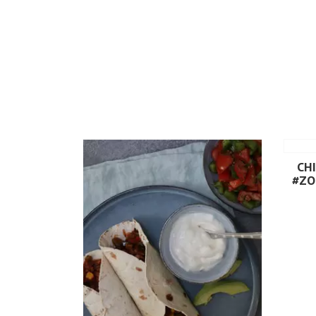
CH
#ZO