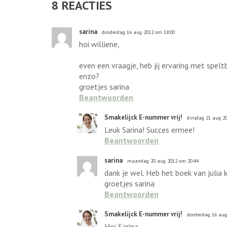
8
REACTIES
sarina
donderdag 16 aug 2012 om 18:00
hoi williene,
even een vraagje, heb jij ervaring met spe
enzo?
groetjes sarina
Beantwoorden
Smakelijck E-nummer vrij!
dinsdag 21 aug 2
Leuk Sarina! Succes ermee!
Beantwoorden
sarina
maandag 20 aug 2012 om 20:44
dank je wel. Heb het boek van julia
groetjes sarina
Beantwoorden
Smakelijck E-nummer vrij!
donderdag 16 aug
Hoi Sarina,