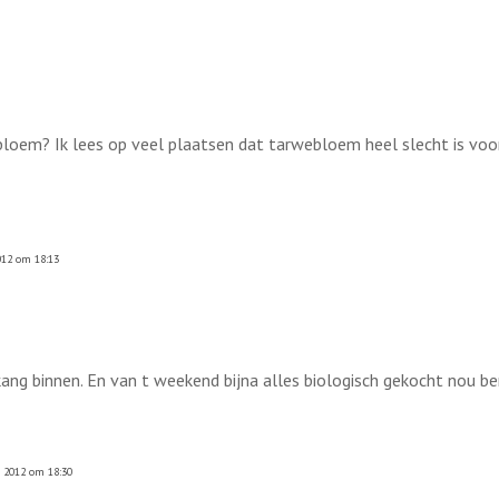
ltbloem? Ik lees op veel plaatsen dat tarwebloem heel slecht is vo
012 om 18:13
 kang binnen. En van t weekend bijna alles biologisch gekocht nou 
 2012 om 18:30