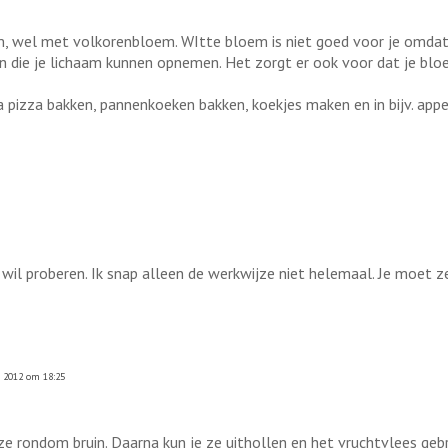
, wel met volkorenbloem. WItte bloem is niet goed voor je omdat a
 die je lichaam kunnen opnemen. Het zorgt er ook voor dat je bloed
a pizza bakken, pannenkoeken bakken, koekjes maken en in bijv. app
 wil proberen. Ik snap alleen de werkwijze niet helemaal. Je moet z
 2012 om 18:25
e rondom bruin. Daarna kun je ze uithollen en het vruchtvlees gebru