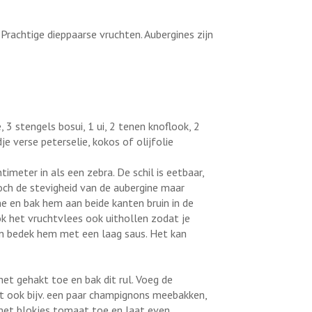
Prachtige dieppaarse vruchten. Aubergines zijn
, 3 stengels bosui, 1 ui, 2 tenen knoflook, 2
e verse peterselie, kokos of olijfolie
imeter in als een zebra. De schil is eetbaar,
ch de stevigheid van de aubergine maar
ine en bak hem aan beide kanten bruin in de
ook het vruchtvlees ook uithollen zodat je
 en bedek hem met een laag saus. Het kan
het gehakt toe en bak dit rul. Voeg de
t ook bijv. een paar champignons meebakken,
 met blokjes tomaat toe en laat even