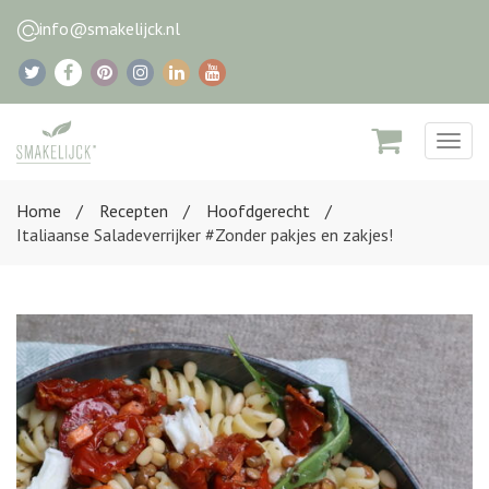
info@smakelijck.nl
Togg
navig
Home
Recepten
Hoofdgerecht
Italiaanse Saladeverrijker #Zonder pakjes en zakjes!