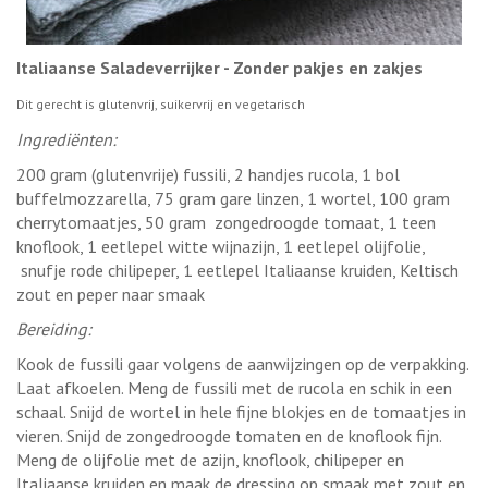
Italiaanse Saladeverrijker - Zonder pakjes en zakjes
Dit gerecht is glutenvrij, suikervrij en vegetarisch
Ingrediënten:
200 gram (glutenvrije) fussili, 2 handjes rucola, 1 bol
buffelmozzarella, 75 gram gare linzen, 1 wortel, 100 gram
cherrytomaatjes, 50 gram zongedroogde tomaat, 1 teen
knoflook, 1 eetlepel witte wijnazijn, 1 eetlepel olijfolie,
snufje rode chilipeper, 1 eetlepel Italiaanse kruiden, Keltisch
zout en peper naar smaak
Bereiding:
Kook de fussili gaar volgens de aanwijzingen op de verpakking.
Laat afkoelen. Meng de fussili met de rucola en schik in een
schaal. Snijd de wortel in hele fijne blokjes en de tomaatjes in
vieren. Snijd de zongedroogde tomaten en de knoflook fijn.
Meng de olijfolie met de azijn, knoflook, chilipeper en
Italiaanse kruiden en maak de dressing op smaak met zout en