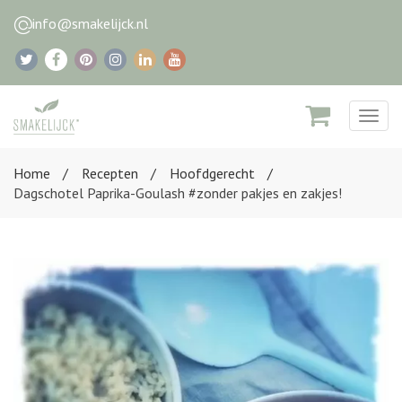
info@smakelijck.nl
Togg
navig
Home
Recepten
Hoofdgerecht
Dagschotel Paprika-Goulash #zonder pakjes en zakjes!