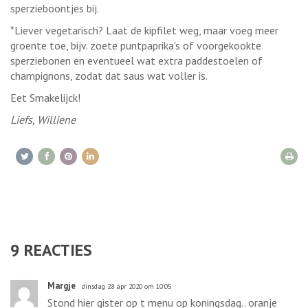
sperzieboontjes bij.
*Liever vegetarisch? Laat de kipfilet weg, maar voeg meer
groente toe, bijv. zoete puntpaprika's of voorgekookte
sperziebonen en eventueel wat extra paddestoelen of
champignons, zodat dat saus wat voller is.
Eet Smakelijck!
Liefs, Williene
9
REACTIES
Margje
dinsdag 28 apr 2020 om 10:05
Stond hier gister op t menu op koningsdag.. oranje