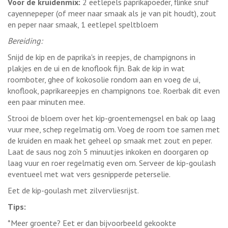
Voor de kruidenmix:
2 eetlepels paprikapoeder, flinke snuf
cayennepeper (of meer naar smaak als je van pit houdt), zout
en peper naar smaak, 1 eetlepel speltbloem
Bereiding:
Snijd de kip en de paprika's in reepjes, de champignons in
plakjes en de ui en de knoflook fijn. Bak de kip in wat
roomboter, ghee of kokosolie rondom aan en voeg de ui,
knoflook, paprikareepjes en champignons toe. Roerbak dit even
een paar minuten mee.
Strooi de bloem over het kip-groentemengsel en bak op laag
vuur mee, schep regelmatig om. Voeg de room toe samen met
de kruiden en maak het geheel op smaak met zout en peper.
Laat de saus nog zo'n 5 minuutjes inkoken en doorgaren op
laag vuur en roer regelmatig even om. Serveer de kip-goulash
eventueel met wat vers gesnipperde peterselie.
Eet de kip-goulash met zilvervliesrijst.
Tips:
*Meer groente? Eet er dan bijvoorbeeld gekookte