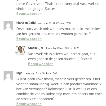
Jamie Oliver voor. Thaise rode curry o.i.d. vast wel te
vinden op google. Succes!
Beantwoorden
Marleen Collé
woensdag 08 okt 2014 om 22:10
Deze curry wil ik ook wel eens maken. Lijkt me lekker.
jan het gerecht ook met vis worden gemaakt. ?
Beantwoorden
Smakelijck
donderdag 09 okt 2014 om 16:36
Vast wel! Vis is alleen wel eerder gaar, dus
even goed in de gaten houden ;-) Succes!
Beantwoorden
Inge
zaterdag 15 nov 2014 om 10:46
Ik lust geen kokosmelk, maar in veel gerechten is het
voor de smaak nodig. Weet je een product waarmee ik
het kan vervangen? Kokosrasp lust ik wel. Is er een
combinatie van bv. kokosrasp met iets anders om toch
de smaak te benaderen?
Beantwoorden