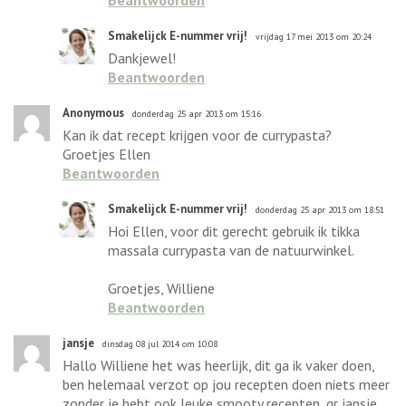
Smakelijck E-nummer vrij!
vrijdag 17 mei 2013 om 20:24
Dankjewel!
Beantwoorden
Anonymous
donderdag 25 apr 2013 om 15:16
Kan ik dat recept krijgen voor de currypasta?
Groetjes Ellen
Beantwoorden
Smakelijck E-nummer vrij!
donderdag 25 apr 2013 om 18:51
Hoi Ellen, voor dit gerecht gebruik ik tikka
massala currypasta van de natuurwinkel.
Groetjes, Williene
Beantwoorden
jansje
dinsdag 08 jul 2014 om 10:08
Hallo Williene het was heerlijk, dit ga ik vaker doen,
ben helemaal verzot op jou recepten doen niets meer
zonder je hebt ook leuke smooty recepten, gr jansje