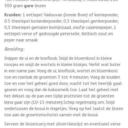
300 gram
gare
linzen
Kruiden:
1 eetlepel Vadouvan (Jonnie Boer) of kerriepoeder,
0.5 theelepel korianderpoeder, 0,5 theelepel gemberpoeder,
0,5 theelepel gemalen komijnzaad, snufje cayennepeper, 1
eetlepel verse of gedroogde peterselie, Keltisch zout en
peper naar smaak
Bereiding:
Snipper de ui en de knoflook. Snijd de bloemkool in kleine
roosjes en snijd de wortels in kleine blokjes. Verhit wat boter
in een ruime pan. Voeg de ui, knoflook, wortel en bloemkool
toe en roerbak de groenten 3 tot 4 minuten. Voeg de kruiden
toe en roer het geheel goed door, wacht tot het heerlijk gaat
geuren en voeg dan de kokosmelk toe. Laat het geheel met
het deksel op de pan een tijdje pruttelen tot de groenten
bijna gaar zijn (10-15 minuten).Schep regelmatig om. Snijd
ondertussen de bosui in ringetjes. Voeg op het laatst de linzen
toe aan de groentenschotel samen met de bosui.
Serveer de linzencurry met zilvervliesrijst en eventueel verse