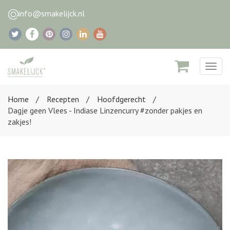
info@smakelijck.nl
Togg
navig
Home
Recepten
Hoofdgerecht
Dagje geen Vlees - Indiase Linzencurry #zonder pakjes en
zakjes!