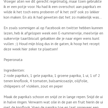
Vroeger aten we dit gerecht regelmatig, maar toen gebruikte
ik er een potje voor. Nu had ik een overschot aan paprika's en
wilde ik het toch eens proberen of ik het zelf ook zo lekker
kon maken. En als ik had geweten dat het zo makkelijk was...
En zoals sommigen al op facebook en twitter hebben kunnen
lezen, heb ik afgelopen week een E-nummervrije, meelvrije en
suikervrije taartbiscuit gebakken die je naar eigen wens kunt
vullen ;-) Houd mijn blog dus in de gaten, ik hoop het recept
deze week hier zeker te plaatsen!
Peperonata
Ingredienten:
2 rode paprika's, 1 gele paprika, 1 groene paprika, 1 ui, 1 of 2
tenen knoflook, 4 tomaten, balsamicoazijn, olijfolie,
chilipepers of vlokken, zout en peper
Maak de paprika's schoon en snijd ze in lange repen. Snijd de ui
in halve ringen. Verwarm wat olie in de pan en fruit hierin de ui
met de knoflook. Voeg de paprika toe en laat ongeveer een