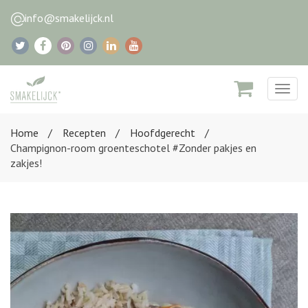
info@smakelijck.nl
Togg
navig
Home
Recepten
Hoofdgerecht
Champignon-room groenteschotel #Zonder pakjes en
zakjes!