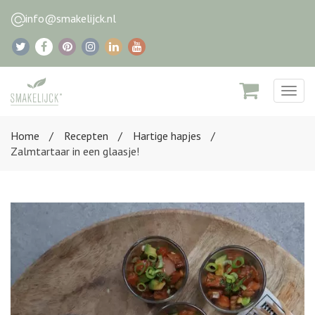
info@smakelijck.nl
Togg
navig
Home
Recepten
Hartige hapjes
Zalmtartaar in een glaasje!