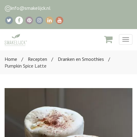
info@smakelijck.nl
Togg
navig
Home
Recepten
Dranken en Smoothies
Pumpkin Spice Latte