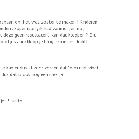
en banaan om het wat zoeter te maken ! Kinderen
onden...Super (sorry ik had vanmorgen nog
ft deze 'geen resultaten'...kan dat kloppen ? Dit
oortjes aanklik op je blog.. Groetjes, Judith
je kan er dus al voor zorgen dat 'ie 'm niet vindt.
 dus dat is ook nog een idee ;-)
es ! Judith