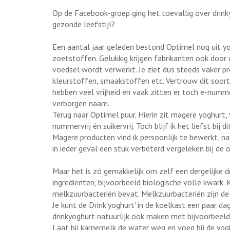
Op de Facebook-groep ging het toevallig over drinky
gezonde leefstijl?
Een aantal jaar geleden bestond Optimel nog uit 
zoetstoffen. Gelukkig krijgen fabrikanten ook door
voedsel wordt verwerkt. Je ziet dus steeds vaker 
kleurstoffen, smaakstoffen etc. Vertrouw dit soort 
hebben veel vrijheid en vaak zitten er toch e-numm
verborgen naam.
Terug naar Optimel puur. Hierin zit magere yoghurt, 
nummervrij én suikervrij. Toch blijf ik het liefst bij 
Magere producten vind ik persoonlijk te bewerkt, nat
in ieder geval een stuk verbeterd vergeleken bij de 
Maar het is zó gemakkelijk om zelf een dergelijke d
ingrediënten, bijvoorbeeld biologische volle kwark
melkzuurbacteriën bevat. Melkzuurbacteriën zijn de 
Je kunt de Drink'yoghurt' in de koelkast een paar da
drinkyoghurt natuurlijk ook maken met bijvoorbeeld
Laat bij karnemelk de water weg en voeg bij de yog