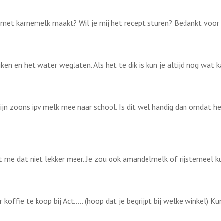
et met karnemelk maakt? Wil je mij het recept sturen? Bedankt voor
en en het water weglaten. Als het te dik is kun je altijd nog wat 
mijn zoons ipv melk mee naar school. Is dit wel handig dan omdat he
 me dat niet lekker meer. Je zou ook amandelmelk of rijstemeel k
r koffie te koop bij Act….. (hoop dat je begrijpt bij welke winkel) K