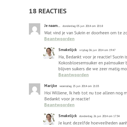
18
REACTIES
Je naam...
donderdag 05 jun 2014 om 20:18
Wat vind je van Sukrin er doorheen om te z
Beantwoorden
Smakelijck
vrijdag 06 jun 2014 om 19:47
Ha, Bedankt voor je reactie! Sucrin i
Kokosbloesemsuiker en palmsuiker bl
blijven suikers die we zeer matig m
Beantwoorden
Marijke
woensdag 25 jun 2014 om 21:03
Hoi Williene, Ik heb tot nu toe alleen nog 
Bedankt voor je reactie!
Beantwoorden
Smakelijck
donderdag 26 jun 2014 om 17:34
Je kunt dezelfde hoeveelheden aanh