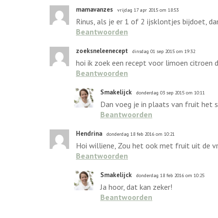
mamavanzes
vrijdag 17 apr 2015 om 18:53
Rinus, als je er 1 of 2 ijsklontjes bijdoet, d
Beantwoorden
zoeksneleenecept
dinsdag 01 sep 2015 om 19:32
hoi ik zoek een recept voor limoen citroen 
Beantwoorden
Smakelijck
donderdag 03 sep 2015 om 10:11
Dan voeg je in plaats van fruit het 
Beantwoorden
Hendrina
donderdag 18 feb 2016 om 10:21
Hoi williene, Zou het ook met fruit uit de 
Beantwoorden
Smakelijck
donderdag 18 feb 2016 om 10:25
Ja hoor, dat kan zeker!
Beantwoorden