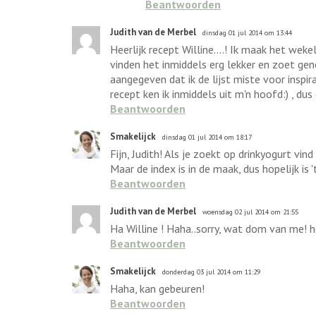
Beantwoorden
Judith van de Merbel
dinsdag 01 jul 2014 om 13:44
Heerlijk recept Willine....! Ik maak het we
vinden het inmiddels erg lekker en zoet gen
aangegeven dat ik de lijst miste voor inspira
recept ken ik inmiddels uit m'n hoofd:) , du
Beantwoorden
Smakelijck
dinsdag 01 jul 2014 om 18:17
Fijn, Judith! Als je zoekt op drinkyogurt vind
Maar de index is in de maak, dus hopelijk is 
Beantwoorden
Judith van de Merbel
woensdag 02 jul 2014 om 21:55
Ha Willine ! Haha..sorry, wat dom van me! he
Beantwoorden
Smakelijck
donderdag 03 jul 2014 om 11:29
Haha, kan gebeuren!
Beantwoorden