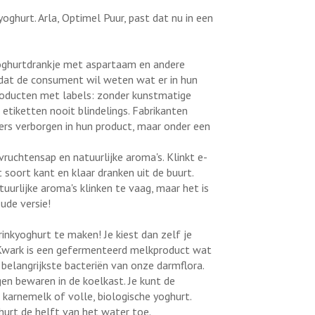
oghurt. Arla, Optimel Puur, past dat nu in een
yoghurtdrankje met aspartaam en andere
 dat de consument wil weten wat er in hun
producten met labels: zonder kunstmatige
etiketten nooit blindelings. Fabrikanten
ers verborgen in hun product, maar onder een
vruchtensap en natuurlijke aroma's. Klinkt e-
dit soort kant en klaar dranken uit de buurt.
uurlijke aroma's klinken te vaag, maar het is
oude versie!
rinkyoghurt te maken! Je kiest dan zelf je
. Kwark is een gefermenteerd melkproduct wat
belangrijkste bacteriën van onze darmflora.
gen bewaren in de koelkast. Je kunt de
 karnemelk of volle, biologische yoghurt.
hurt de helft van het water toe.