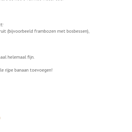
t:
ruit (bijvoorbeeld frambozen met bosbessen),
aal helemaal fijn.
ele rijpe banaan toevoegen!