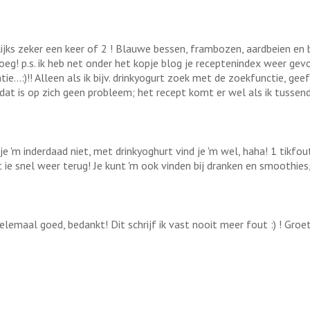
kelijks zeker een keer of 2 ! Blauwe bessen, frambozen, aardbeien 
oeg! p.s. ik heb net onder het kopje blog je receptenindex weer gev
tie...:)!! Alleen als ik bijv. drinkyogurt zoek met de zoekfunctie, gee
s dat is op zich geen probleem; het recept komt er wel als ik tussend
 je 'm inderdaad niet, met drinkyoghurt vind je 'm wel, haha! 1 tikfout
't ie snel weer terug! Je kunt 'm ook vinden bij dranken en smoothies,
lemaal goed, bedankt! Dit schrijf ik vast nooit meer fout :) ! Groetj