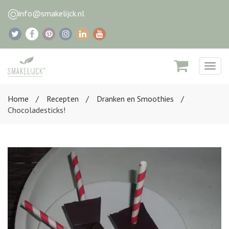
info@smakelijck.nl
Togg
navig
Home
Recepten
Dranken en Smoothies
Chocoladesticks!