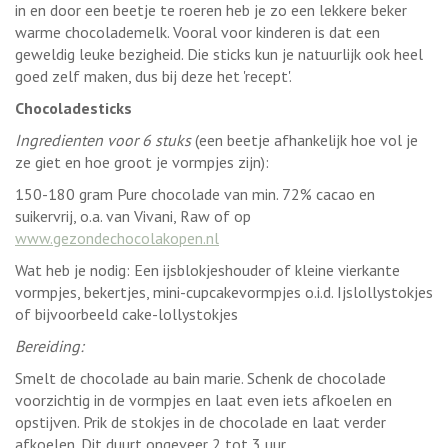
in en door een beetje te roeren heb je zo een lekkere beker
warme chocolademelk. Vooral voor kinderen is dat een
geweldig leuke bezigheid. Die sticks kun je natuurlijk ook heel
goed zelf maken, dus bij deze het 'recept'.
Chocoladesticks
Ingredienten voor 6 stuks
(een beetje afhankelijk hoe vol je
ze giet en hoe groot je vormpjes zijn):
150-180 gram Pure chocolade van min. 72% cacao en
suikervrij, o.a. van Vivani, Raw of op
www.gezondechocolakopen.nl
Wat heb je nodig: Een ijsblokjeshouder of kleine vierkante
vormpjes, bekertjes, mini-cupcakevormpjes o.i.d. Ijslollystokjes
of bijvoorbeeld cake-lollystokjes
Bereiding:
Smelt de chocolade au bain marie. Schenk de chocolade
voorzichtig in de vormpjes en laat even iets afkoelen en
opstijven. Prik de stokjes in de chocolade en laat verder
afkoelen. Dit duurt ongeveer 2 tot 3 uur.