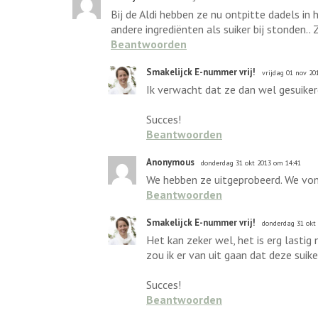
Bij de Aldi hebben ze nu ontpitte dadels in
andere ingrediënten als suiker bij stonden.. 
Beantwoorden
Smakelijck E-nummer vrij!
vrijdag 01 nov 20
Ik verwacht dat ze dan wel gesuikerd
Succes!
Beantwoorden
Anonymous
donderdag 31 okt 2013 om 14:41
We hebben ze uitgeprobeerd. We von
Beantwoorden
Smakelijck E-nummer vrij!
donderdag 31 okt
Het kan zeker wel, het is erg lastig 
zou ik er van uit gaan dat deze suikerv
Succes!
Beantwoorden