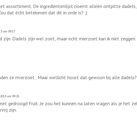
 het assortiment. De ingrediëntenlijst noemt alléén ontpitte dadels,
Zou dat écht betekenen dat dit in orde is? ;)
13 om 09:17
 zijn. Dadels zijn wel zoet, maar echt mierzoet kan ik niet zeggen. 
den ze míerzoet.. Maar wellicht hoort dat gewoon bij alle dadels?
 2013 om 09:25
met gedroogd fruit. Je zou het kunnen na laten vragen als je het zek
rij zijn.