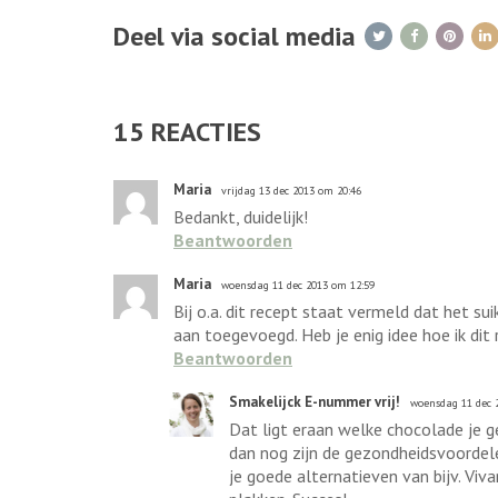
Deel via social media
15
REACTIES
Maria
vrijdag 13 dec 2013 om 20:46
Bedankt, duidelijk!
Beantwoorden
Maria
woensdag 11 dec 2013 om 12:59
Bij o.a. dit recept staat vermeld dat het sui
aan toegevoegd. Heb je enig idee hoe ik dit
Beantwoorden
Smakelijck E-nummer vrij!
woensdag 11 dec 
Dat ligt eraan welke chocolade je geb
dan nog zijn de gezondheidsvoordelen
je goede alternatieven van bijv. Vi