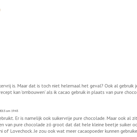
kervrij is. Maar dat is toch niet helemaal het geval? Ook al gebruik 
 recept kan 'ombouwen' als ik cacao gebruik in plaats van pure choc
2013 om 19:43
ruikt. Er is namelijk ook suikervrije pure chocolade. Maar ook al zit
 van pure chocolade zó groot dat dat hele kleine beetje suiker ook
vani of Lovechock. Je zou ook wat meer cacaopoeder kunnen gebruik