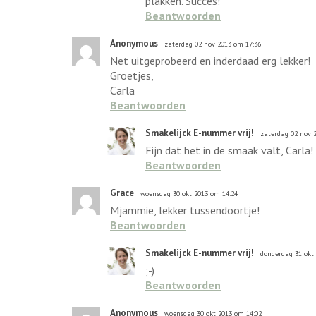
plakken. Succes!
Beantwoorden
Anonymous
zaterdag 02 nov 2013 om 17:36
Net uitgeprobeerd en inderdaad erg lekker!
Groetjes,
Carla
Beantwoorden
Smakelijck E-nummer vrij!
zaterdag 02 nov 
Fijn dat het in de smaak valt, Carla!
Beantwoorden
Grace
woensdag 30 okt 2013 om 14:24
Mjammie, lekker tussendoortje!
Beantwoorden
Smakelijck E-nummer vrij!
donderdag 31 okt
;-)
Beantwoorden
Anonymous
woensdag 30 okt 2013 om 14:02