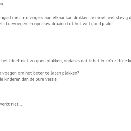
58
 mengsel met m'n vingers aan elkaar kan drukken. Je moet wel stevig 
adels toevoegen en opnieuw draaien tot het wel goed plakt!
 het bleef niet zo goed plakken, ondanks dat ik het in zo'n zelfde
e voegen om het beter te laten plakken?
e kinderen dan de pure versie.
erkt niet...