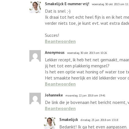
Smakelijck E-nummer vrij!
woensdag 30 okt 2013 om 11:
Dat is snel ;-)
Ik draai tot het echt heel fijn is en ik het
verder niets toe, je kunt evt. wat extra d
Succes!
Beantwoorden
Anonymous
woensdag 30 okt 2013 om 10:26
Lekker recept, ik heb het net gemaakt, maar
jij het tot een plakkerig mengsel?
Is het een optie wat honing of water toe t
Het smaakte heerlijk en idd lekkerder voor d
Beantwoorden
Johanneke
maandag 22 jan 2018 om 19:41
De link die je bovenaan het bericht noemt, w
Beantwoorden
Smakelijck
dinsdag 23 jan 2018 om 13:18
Bedankt! Ik ga het even aanpassen.