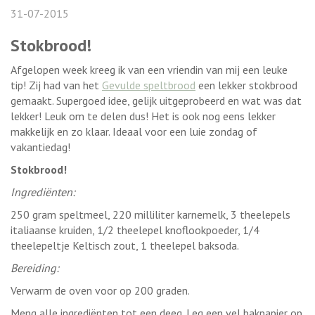
31-07-2015
Stokbrood!
Afgelopen week kreeg ik van een vriendin van mij een leuke
tip! Zij had van het
Gevulde speltbrood
een lekker stokbrood
gemaakt. Supergoed idee, gelijk uitgeprobeerd en wat was dat
lekker! Leuk om te delen dus! Het is ook nog eens lekker
makkelijk en zo klaar. Ideaal voor een luie zondag of
vakantiedag!
Stokbrood!
Ingrediënten:
250 gram speltmeel, 220 milliliter karnemelk, 3 theelepels
italiaanse kruiden, 1/2 theelepel knoflookpoeder, 1/4
theelepeltje Keltisch zout, 1 theelepel baksoda.
Bereiding:
Verwarm de oven voor op 200 graden.
Meng alle ingrediënten tot een deeg. Leg een vel bakpapier op