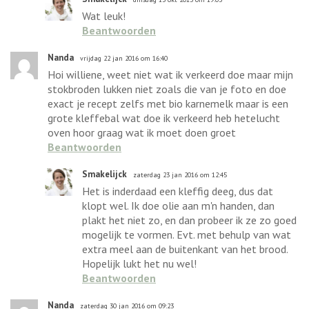
Wat leuk!
Beantwoorden
Nanda
vrijdag 22 jan 2016 om 16:40
Hoi williene, weet niet wat ik verkeerd doe maar mijn
stokbroden lukken niet zoals die van je foto en doe
exact je recept zelfs met bio karnemelk maar is een
grote kleffebal wat doe ik verkeerd heb hetelucht
oven hoor graag wat ik moet doen groet
Beantwoorden
Smakelijck
zaterdag 23 jan 2016 om 12:45
Het is inderdaad een kleffig deeg, dus dat
klopt wel. Ik doe olie aan m'n handen, dan
plakt het niet zo, en dan probeer ik ze zo goed
mogelijk te vormen. Evt. met behulp van wat
extra meel aan de buitenkant van het brood.
Hopelijk lukt het nu wel!
Beantwoorden
Nanda
zaterdag 30 jan 2016 om 09:23