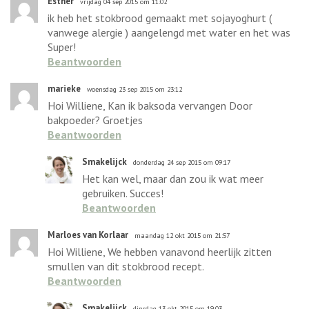
Esther
vrijdag 04 sep 2015 om 11:02
ik heb het stokbrood gemaakt met sojayoghurt (
vanwege alergie ) aangelengd met water en het was
Super!
Beantwoorden
marieke
woensdag 23 sep 2015 om 23:12
Hoi Williene, Kan ik baksoda vervangen Door
bakpoeder? Groetjes
Beantwoorden
Smakelijck
donderdag 24 sep 2015 om 09:17
Het kan wel, maar dan zou ik wat meer
gebruiken. Succes!
Beantwoorden
Marloes van Korlaar
maandag 12 okt 2015 om 21:57
Hoi Williene, We hebben vanavond heerlijk zitten
smullen van dit stokbrood recept.
Beantwoorden
Smakelijck
dinsdag 13 okt 2015 om 19:03