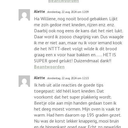
Beantwoorden
Alette
donderdag 22 aug 2024 om 12:09
Ha Williene, nog nooit brood gebakken. Lijkt
me zo'n gedoe met kneden, rijzen enz. enz.
Daarbij ook nog eens de kans dat het niet lukt.
Daar word ik zoooo chagrijnig van. Dus waagde
ik me er niet aan, maar nu ik voor iemand kook
die het NTTT-dieet volgt wilde ik dit brood
graag een x voor haar bakken en...... HET IS
SUPER goed gelukt! Duizendmaal dank!!
Beantwoorden
Alette
donderdag 22 aug 2024 om 12:13
Ik heb uit alle reacties de goede tips
toegepast: idd héél kort kneden. Dat
voorkomt dat het super plakkerig wordt.
Beetje olie aan mijn handen gedaan toen ik
het deeg moest vormen. Mijn oven is vaak te
warm. Had hem daarom op 195 graden gezet.
Nu was de korst lekker knapperig, mooi bruin
en de binnenkant goed gaar. Echt zo geweldig