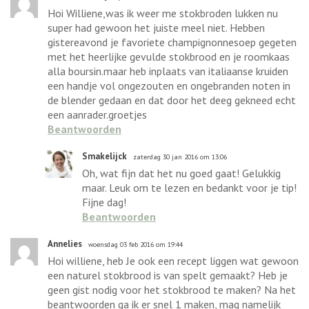
Hoi Williene,was ik weer me stokbroden lukken nu
super had gewoon het juiste meel niet. Hebben
gistereavond je favoriete champignonnesoep gegeten
met het heerlijke gevulde stokbrood en je roomkaas
alla boursin.maar heb inplaats van italiaanse kruiden
een handje vol ongezouten en ongebranden noten in
de blender gedaan en dat door het deeg gekneed echt
een aanrader.groetjes
Beantwoorden
Smakelijck
zaterdag 30 jan 2016 om 13:06
Oh, wat fijn dat het nu goed gaat! Gelukkig
maar. Leuk om te lezen en bedankt voor je tip!
Fijne dag!
Beantwoorden
Annelies
woensdag 03 feb 2016 om 19:44
Hoi williene, heb Je ook een recept liggen wat gewoon
een naturel stokbrood is van spelt gemaakt? Heb je
geen gist nodig voor het stokbrood te maken? Na het
beantwoorden ga ik er snel 1 maken, mag namelijk