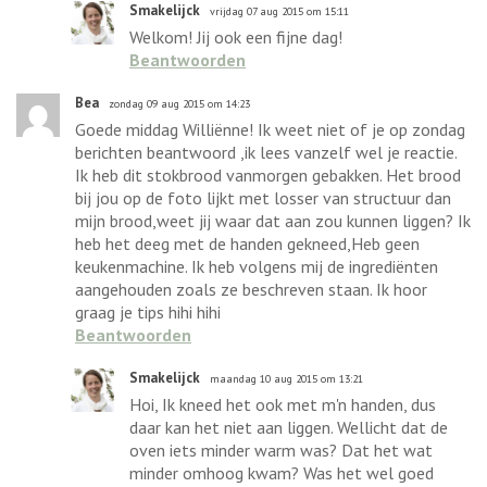
Smakelijck
vrijdag 07 aug 2015 om 15:11
Welkom! Jij ook een fijne dag!
Beantwoorden
Bea
zondag 09 aug 2015 om 14:23
Goede middag Williënne! Ik weet niet of je op zondag
berichten beantwoord ,ik lees vanzelf wel je reactie.
Ik heb dit stokbrood vanmorgen gebakken. Het brood
bij jou op de foto lijkt met losser van structuur dan
mijn brood,weet jij waar dat aan zou kunnen liggen? Ik
heb het deeg met de handen gekneed,Heb geen
keukenmachine. Ik heb volgens mij de ingrediënten
aangehouden zoals ze beschreven staan. Ik hoor
graag je tips hihi hihi
Beantwoorden
Smakelijck
maandag 10 aug 2015 om 13:21
Hoi, Ik kneed het ook met m'n handen, dus
daar kan het niet aan liggen. Wellicht dat de
oven iets minder warm was? Dat het wat
minder omhoog kwam? Was het wel goed