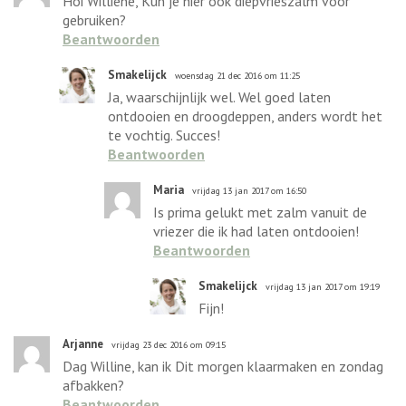
Hoi Williene, Kun je hier ook diepvrieszalm voor
gebruiken?
Beantwoorden
Smakelijck
woensdag 21 dec 2016 om 11:25
Ja, waarschijnlijk wel. Wel goed laten
ontdooien en droogdeppen, anders wordt het
te vochtig. Succes!
Beantwoorden
Maria
vrijdag 13 jan 2017 om 16:50
Is prima gelukt met zalm vanuit de
vriezer die ik had laten ontdooien!
Beantwoorden
Smakelijck
vrijdag 13 jan 2017 om 19:19
Fijn!
Arjanne
vrijdag 23 dec 2016 om 09:15
Dag Willine, kan ik Dit morgen klaarmaken en zondag
afbakken?
Beantwoorden