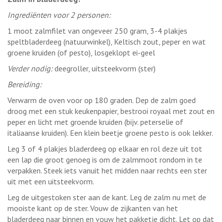
Ingrediënten voor 2 personen:
1 moot zalmfilet van ongeveer 250 gram, 3-4 plakjes
speltbladerdeeg (natuurwinkel), Keltisch zout, peper en wat
groene kruiden (of pesto), losgeklopt ei-geel
Verder nodig:
deegroller, uitsteekvorm (ster)
Bereiding:
Verwarm de oven voor op 180 graden. Dep de zalm goed
droog met een stuk keukenpapier, bestrooi royaal met zout en
peper en licht met groende kruiden (bijv. peterselie of
italiaanse kruiden). Een klein beetje groene pesto is ook lekker.
Leg 3 of 4 plakjes bladerdeeg op elkaar en rol deze uit tot
een lap die groot genoeg is om de zalmmoot rondom in te
verpakken. Steek iets vanuit het midden naar rechts een ster
uit met een uitsteekvorm.
Leg de uitgestoken ster aan de kant. Leg de zalm nu met de
mooiste kant op de ster. Vouw de zijkanten van het
bladerdeeg naar binnen en vouw het pakketje dicht. Let op dat