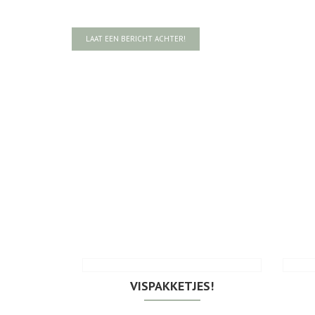
LAAT EEN BERICHT ACHTER!
VISPAKKETJES!