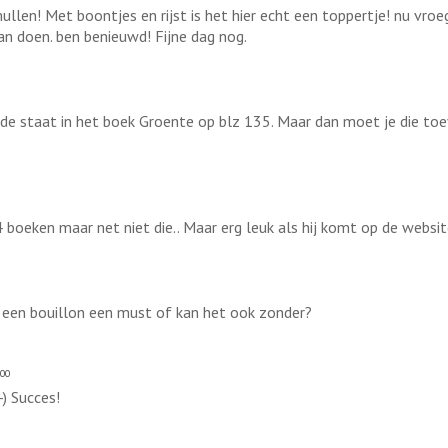
ullen! Met boontjes en rijst is het hier echt een toppertje! nu vro
an doen. ben benieuwd! Fijne dag nog.
de staat in het boek Groente op blz 135. Maar dan moet je die toev
4 boeken maar net niet die.. Maar erg leuk als hij komt op de websit
is een bouillon een must of kan het ook zonder?
:00
) Succes!