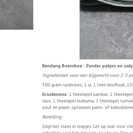
Rendang Boemboe - Zonder pakjes en zakj
Ingredienten voor een bijgerecht voor 2-3 p
300 gram rundvlees, 1 ui, 1 teen knoflook, 15
Kruidenmix
: 1 theelepel sambal, 1 theelepe
laos, 1 theelepel kurkuma, 1 theelepel tomat
zout en peper, optioneel palm- of kokosbloe
Bereiding:
Snijd het vlees in reepjes. Let op wat voor vle
gebruiken, laat het dan een uur stoven. Dan g