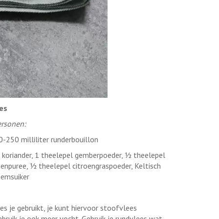
es
ersonen:
0-250 milliliter runderbouillon
l koriander, 1 theelepel gemberpoeder, ½ theelepel
enpuree, ½ theelepel citroengraspoeder, Keltisch
semsuiker
es je gebruikt, je kunt hiervoor stoofvlees
ebruik je ook meer vocht. Gebruik je rundvlees wat